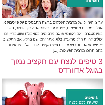
ערוצי השיווק של מרבית העסקים ברשת מתבססים על פייסבוק או
גוגל. במקרים מסויימים, ייפתח עבור עסק גם ערוץ יו-טיוב, חשבון
באינסטגרם, ואם רלוונטי אז גם פרסומים בטאבולה ואווטבריין גם
יכולים להיות חלק מהעניין. בלוג ואתר יחכו שם ברקע ואם התקציב
יאפשר אז גם תתבצע עבודת seo מקיפה. לרוב, אלו יהיו הזירות
בהם תרוכז מרבית הפעילות. […]
3 טיפים לנצח עם תקציב נמוך
בגוגל אדוורדס