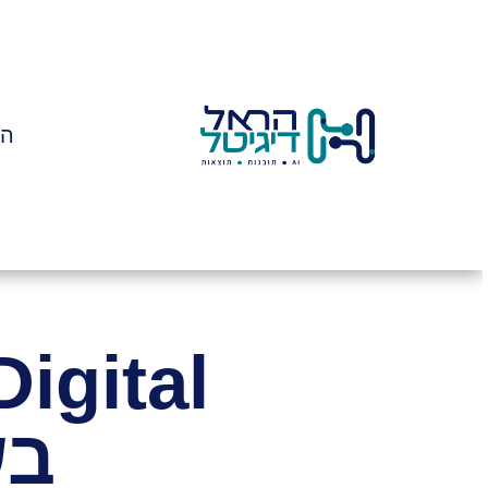
לתוכן
מי אנחנו
הש
בש