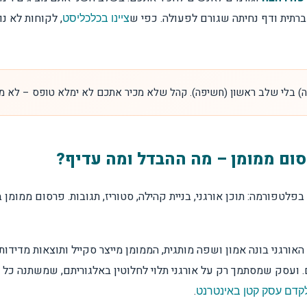
תית ודף נחיתה שגורם לפעולה. כפי ש
, לקוחות לא נ
ציינו בכלכליסט
) בלי שלב ראשון (חשיפה). קהל שלא מכיר אתכם לא ימלא טופס – לא מ
סום ממומן – מה ההבדל ומה עדיף?
לטפורמה: תוכן אורגני, בניית קהילה, סטוריז, תגובות. פרסום ממומ
 האורגני בונה אמון ושפה מותגית, הממומן מייצר סקייל ותוצאות מדידו
. ועסק שמסתמך רק על אורגני תלוי לחלוטין באלגוריתם, שמשתנה כל הז
.
קדם עסק קטן באינטרנט