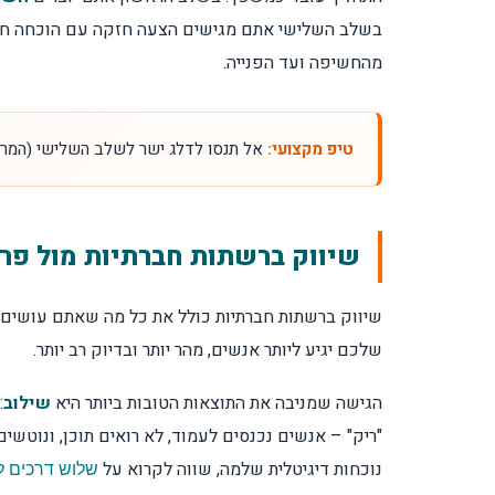
תוך כמה זמן רואים תוצאות?
בשלב השלישי אתם מגישים הצעה חזקה עם הוכחה חבר
מהחשיפה ועד הפנייה.
דאטה, פרטיות וניהול מאגרי לידים
חמש טעויות שוחקות תקציב
טיפ מקצועי:
אל תנסו לדלג ישר לשלב השלישי (המרה
סוגי קמפיינים – ואיזה מתאים לכם?
שיווק ברשתות חברתיות מול פר
מדדי הצלחה: מה באמת כדאי למדוד?
שיווק ברשתות חברתיות כולל את כל מה שאתם עושים בפ
בחירת קהל יעד בלי לבזבז כסף
שלכם יגיע ליותר אנשים, מהר יותר ובדיוק רב יותר.
תהליך עבודה נכון: מאפיון ועד סקייל
הגישה שמניבה את התוצאות הטובות ביותר היא
שילוב
:
"ריק" – אנשים נכנסים לעמוד, לא רואים תוכן, ונוטשים
בחירת שותף לניהול קמפיינים
נוכחות דיגיטלית שלמה, שווה לקרוא על
שלוש דרכים ל