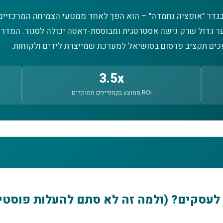
דר "אופציה נחמדה" – הוא הפך לאחד ממנועי הצמיחה המרכזיים 
ער גדול שרק גישה אסטרטגית ומבוססת-דאטה יכולה לסגור. המדריך
כים תקציב פרסום בסושיאל למערכת שמייצרת לידים ולקוחות.
3.5x
ROI ממוצע בקמפיינים ממוקדים
לעסקים? (ולמה זה לא סתם להעלות פוסטי
בפועל?