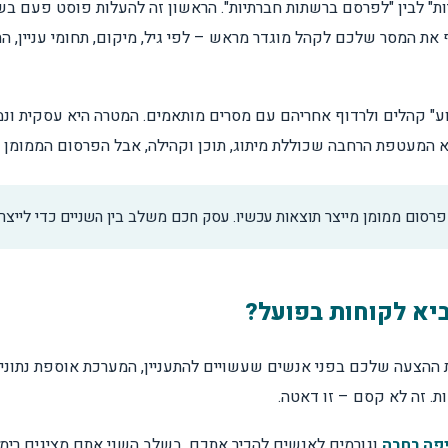
ת" לבין "לפרסם ברשתות חברתיות". הראשון זה להעלות פוסט פעם בש
את המסר שלכם לקהל מוגדר מראש – לפי גיל, מיקום, תחומי עניין, ה
ע" קהלים ולרדוף אחריהם עם מסרים מותאמים. המטרה היא עסקית ונמדד
 המעטפת הרחבה שכוללת מיתוג, תוכן וקהילה, אבל הפרסום הממומן הו
. פרסום ממומן מייצר תוצאות עכשיו. עסק חכם משלב בין השניים כדי לייצר 
צרות גלילה
יא לקוחות בפועל?
את ההצעה שלכם בפני אנשים שעשויים להתעניין, המערכת אוספת נתונים
. זה לא קסם – זו דאטה.
פה רחבה
וגורמים לאנשים להכיר אתכם. בשלב השני אתם מציגים רימר