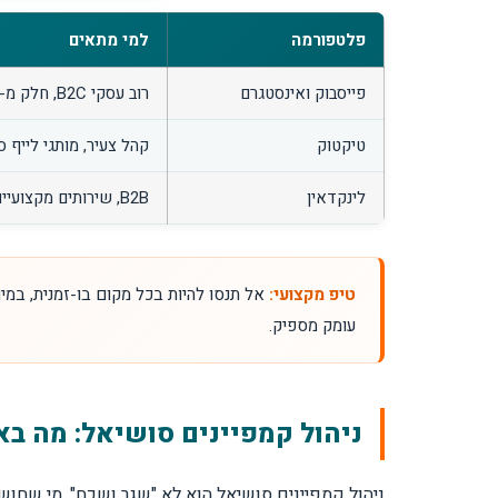
פלטפורמה
למי מתאים
פייסבוק ואינסטגרם
רוב עסקי B2C, חלק מ-B2B
טיקטוק
קהל צעיר, מותגי לייף ס
לינקדאין
B2B, שירותים מקצועיים, גיוס
טיפ מקצועי:
אל תנסו להיות בכל מקום בו-זמנית, במ
עומק מספיק.
ניהול קמפיינים סושיאל: מה ב
ניהול קמפיינים סושיאל הוא לא "שגר ושכח". מי שחו