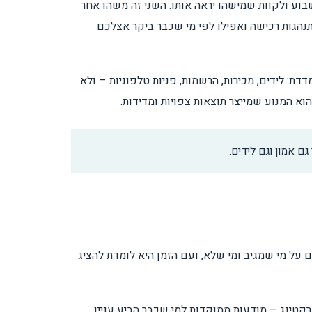
בוע ולקוות שמישהו יראה אותו. השני זה משהו אחר
תנהגות רכישה ואפילו לפי מי שכבר ביקר אצלכם
ת: לידים, מכירות, הרשמות, פניות טלפוניות – ולא
א המנוע שמייצר תוצאות צפויות ומדידות.
גם אמון וגם לידים.
 על מי שמגיב ומי שלא, ועם הזמן היא לומדת להציג
קטינג – מודעות ממוקדות למי שכבר הביע עניין.