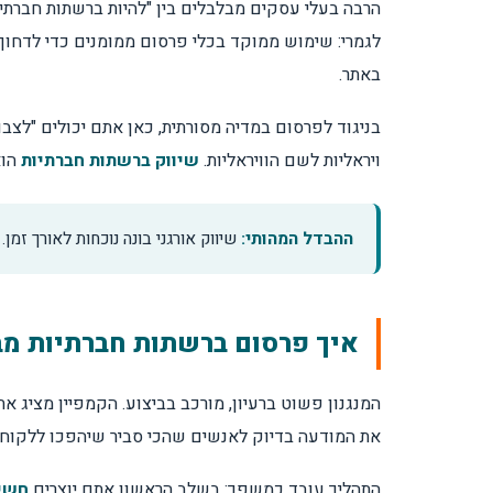
הרבה בעלי עסקים מבלבלים בין "להיות ברשתות חברתיו
לגמרי: שימוש ממוקד בכלי פרסום ממומנים כדי לדחוף 
שיווק ברשתות חברתיות מול פרסום ממומן
באתר.
באיזו רשת חברתית הכי נכון לפרסם?
בניגוד לפרסום במדיה מסורתית, כאן אתם יכולים "לצבו
ויראליות לשם הוויראליות.
שיווק ברשתות חברתיות
הוא
ניהול קמפיינים סושיאל: מאחורי הקלעים
ההבדל המהותי:
שיווק אורגני בונה נוכחות לאורך זמן
הקריאייטיב הוא המלך: עקרונות למודעות שעו
למה הרבה קליקים לא מביאים לידים?
איך פרסום ברשתות חברתיות מב
כמה עולה פרסום ברשתות חברתיות?
המנגנון פשוט ברעיון, מורכב בביצוע. הקמפיין מציג 
את המודעה בדיוק לאנשים שהכי סביר שיהפכו ללקוחות
כמה תקציב צריך כדי להתחיל?
התהליך עובד כמשפך: בשלב הראשון אתם יוצרים
חשי