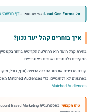
על Lead Gen Forms:
כפי שמתואר ב
דף הרשמי של
איך בוחרים קהל יעד נכון?
בחירת קהל היעד היא ההחלטה הקריטית ביותר בקמפיין. 
תפקידים רלוונטיים ואזורים גיאוגרפיים.
קודם מגדירים את סוג החברה הרצויה (ענף, גודל, מיקו
בארגונים לא רלוונטיים. כלי Matched Audiences מאפשר להעלות רשימות חברות ואנשי קשר ולבנות קהלים מתוך מבקרי האתר, כפי שמוסבר ב
.
Matched Audiences
טיפ מקצועי: