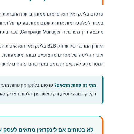
איך עובד קמפיין לינקדאין בפועל?
פרסום בלינקדאין הוא פרסום ממומן ברשת החברתית המ
בניגוד לפלטפורמות אחרות שמבוססות בעיקר על תחומי
אילו סוגי מודעות קיימים בפרסום בלינקדאין?
מתבצע דרך מערכת ה-Campaign Manager, שבה בונים מבנה של חשבון מודעות, קבוצת קמפיינים, קמפיינים ומודעות, כפי שמפורט ב
איך בוחרים קהל יעד נכון?
היתרון המרכזי של שיווק B2B
ולכן הקליטה של מסרים מקצועיים גבוהה משמעותית. ע
כמה עולה פרסום בלינקדאין?
המסר מגיע לאנשים הנכונים בזמן שהם פתוחים לחשיב
איך בונים מסר שיווקי שמייצר לידים?
מתי זה פחות מתאים?
פרסום בלינקדאין פחות מתאים 
הקליק גבוהה יחסית, ורק כאשר ערך הלקוח מצדיק ז
איך מודדים הצלחה של קמפיין?
למה קמפיינים לא מביאים תוצאות ואיך לשפר
לא בטוחים אם לינקדאין מתאים לעסק 
איך לבחור ספק לניהול פרסום בלינקדאין?