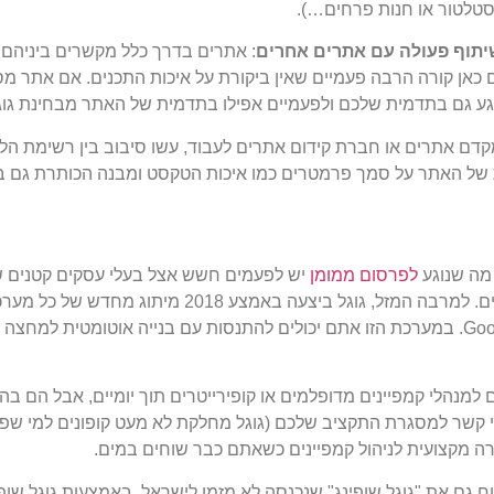
טלטור או חנות פרחים…).
יתוף פעולה עם אתרים אחרים
: אתרים בדרך כלל מקשרים ביניהם 
 כאן קורה הרבה פעמיים שאין ביקורת על איכות התכנים. אם אתר מס
וגע גם בתדמית שלכם ולפעמיים אפילו בתדמית של האתר מבחינת גוג
מקדם אתרים או חברת קידום אתרים לעבוד, עשו סיבוב בין רשימת ה
של האתר על סמך פרמטרים כמו איכות הטקסט ומבנה הכותרת גם בלי ל
 מה שנוגע
לפרסום ממומן
יש לפעמים חשש אצל בעלי עסקים קטנים ש
הענק של העסקים הבינוניים והגדולים. למרבה המזל, גוגל 
לעסקים קטנים יושב תחת Google Ads. במערכת הזו אתם יכולים להתנסות עם בנייה אוטומ
למנהלי קמפיינים מדופלמים או קופירייטרים תוך יומיים, אבל הם בה
י קשר למסגרת התקציב שלכם (גוגל מחלקת לא מעט קופונים למי שפו
ה מקצועית לניהול קמפיינים כשאתם כבר שוחים במים.
גם את "גוגל שופינג" שנכנסה לא מזמן לישראל. באמצעות גוגל שופי