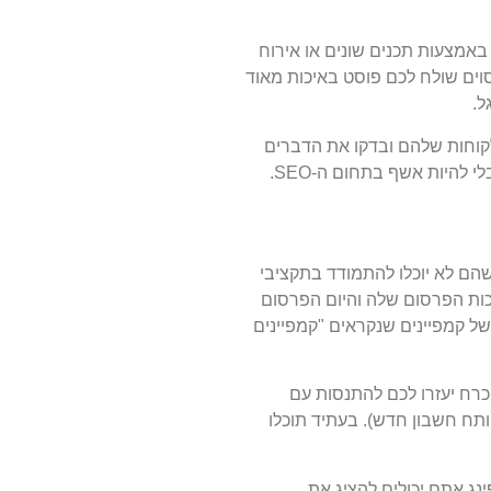
באמצעות תכנים שונים או אירוח
וים שולח לכם פוסט באיכות מאוד
ל.
לקוחות שלהם ובדקו את הדברים
היות אשף בתחום ה-SEO.
הם לא יוכלו להתמודד בתקציבי
ביצעה באמצע 2018 מיתוג מחדש של כל מערכות הפרסום שלה והיום הפרסום
טית למחצה של קמפיינים שנקראים "קמפיינים
כרח יעזרו לכם להתנסות עם
תח חשבון חדש). בעתיד תוכלו
נג אתם יכולים להציג את