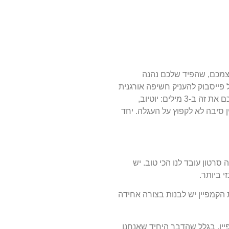
עצמכם, שהפיד שלכם נהנה
 פייסבוק להעניק חשיפה אורגנית
גבוהה יותר לוידאו, כבר נכתבו אין ספור מילים, (ואם איכשהו לא יצא לכם עדיין להיחשף לסיבה הזאת, נסכם את זה ב-3 מילים: יוטיוב,
 סיבה לא לקפוץ על העגלה. יחד
כדאי מאוד לבצע A/B TESTING, על מנת להבין איזה סרטון עובד לנו הכי טוב. יש
 ביותר.
הקמפיין יש לבנות בצורה אחידה
פיין, בגלל שהדבר היחיד שאנחנו