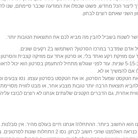
רך ליצור הכל מחדש, פשוט שכפלו את המודעה שכבר סיימתם, שנו לה
ן השני שאתם רוצים לבחון.
שר לשנות בשביל להבין מה מביא לכם את התוצאות הטובות יותר.
ם שמדבר במרכז הסרטון? השתמשו ב2 רקעים שונים.
 עם מוזיקת רקע ואחד בלי, או סרטון אחד עם מוזיקה קצבית והסרטון ה
אורך- נסו לקצר סרטון אחד ב-5-15 שניות. עוד לפני שגולש מתחיל להתעמק בסרטון ה
 אם להמשיך או לא.
ת הטקסט שמעל הסרטון, או את הטקסט בסרטון עצמו. נסו צבעים ופו
להביא תוצאות הרבה יותר טובות מצבע אחר, או מבט לזווית מסויימת ש
וית אחרת, גם הדברים הקטנים שלעתים אנחנו לא רוצים לבזבז עליהם 
ו הוא החשוב ביותר. ההתחלה! אנחנו חיים בעולם מהיר. אין סבלנות.
שלכם קריטיות להמשך הצפייה. זהו כנראה האלמנט שהכי חשוב ל