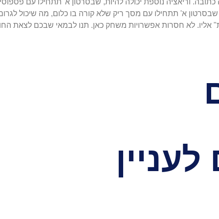
תובה. וריאציה נוספת יכולה להיות, שבסרטון א' תתחילו עם פספוסים
 שבסרטון א' תתחילו עם מסך ריק שלא קורה בו כלום, מה שיכול לגרום
ת" אליו. לא חסרות אפשרויות משחק כאן. תנו לבמאי שבכם לצאת החוצ
לעניין