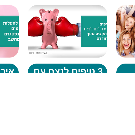
3 טיפים לנצח עם
איך 
תקציב נמוך
פוס
בגוגל אדוורדס
לאי
מהמ
מנהלים מסע פרסום בגוגל אדוורדס
בתקציב נמוך? אין ספק שמדובר
ים ברשת
לאנשים שע
במשימה מאתגרת. ככל שהזמן עובר
 במקרים
ואינסטגרם
התחרות גוברת ובאופן טבעי גם המחיר