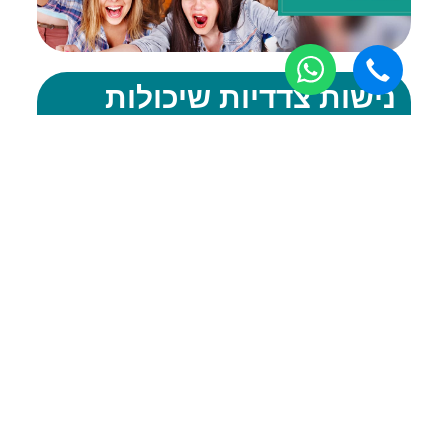
נישות צדדיות שיכולות
לעזור לכם להשיג חשיפה
ערוצי השיווק של מרבית העסקים ברשת מתבססים על
פייסבוק או גוגל. במקרים מסויימים, ייפתח עבור עסק גם
ערוץ יו-טיוב, חשבון באינסטגרם, ואם רלוונטי אז גם
פרסומים בטאבולה ואווטבריין גם יכולים להיות חלק