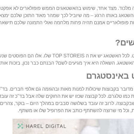
מלכוד. מצד אחד, שימוש בהאשטאגים הממש פופולארים לא אפקטיבי
אותו ההשטאג באותו הרגע – מה שיוביל לכך שמהר מאוד התוכן שלכם ימ
ות פופולאריים אמנם תהיה פחות מלחמה ואולי התמונה שלכם תישאר 
שים?
או, הנה הגענו לקבוצות האינגייג'מנט. לכל האשטאג יש את ה
האשטאג. השאלה היא איך מגיעים לשם? הבנתם כבר נכון, בזכות אותן 
ט באינסטגרם
 מדובר בקבוצות שיכולות למנות מאות ובהגזמה גם אלפי חברים. בד"
כמו טלגרם. לכל קבוצה שכזו יש את החוקים שלה אבל בד"כ זה עובד
בוצה. לרוב זה עובד בשלושה סבבים במהלך היום – בוקר, צהרים ו
 וכל מי שרוצה להשתתף כותב את הפרופיל שלו או משתף.