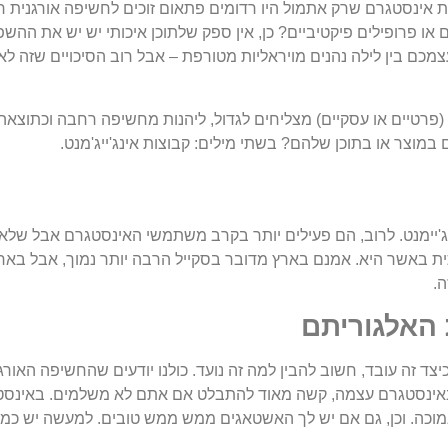
ות אינסטגרם שרק אתמול היו רדומים פתאום זוכים לחשיפה אורגנית 
ם או פרופילים פיקטיביים? כן, אין ספק שלתוכן איכותי יש יש את ההשפ
כם בין לילה נהנים מויראליות מטורפת – אבל רוב הסיכויים שזה לא 
 (פרטיים או עסקיים) מצליחים לגדול, ליהנות מחשיפה רחבה וכתוצא
וצר או בתוכן שלהם? בשתי מילים: קבוצות אינג'ייג'מנט.
נג'יימנט. לרוב, הם פעילים יותר בקרב משתמשי האינסטגרם אבל שלא
ית באשר היא. אמנם בארץ מדובר בסקייל הרבה יותר נמוך, אבל בארצ
ה.
האלגוריתם
כיצד זה עובד, חשוב להבין למה זה נועד. כולנו יודעים שהחשיפה האורג
ו באינסטגרם עצמה, קשה מאוד להתבלט אם אתם לא משלמים. באינסט
מוכה. וכן, גם אם יש לך האשטאגים ממש ממש טובים. למעשה יש כמה