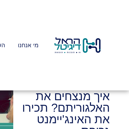
מי אנחנו
הש
איך מנצחים את
האלגוריתם? תכירו
את האינג'יימנט