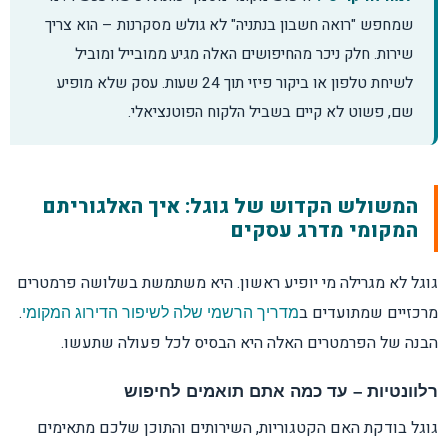
שמחפש "רואה חשבון בנתניה" לא גולש מסקרנות – הוא צריך
שירות. חלק ניכר מהחיפושים האלה מגיע ממובייל ומוביל
דפי שירות מקומיים ועסקים ללא כתובת פיזית
לשיחת טלפון או ביקור פיזי תוך 24 שעות. עסק שלא מופיע
שם, פשוט לא קיים בשביל הלקוח הפוטנציאלי.
פרופיל חזק מול חלש ומדדים למעקב
איך הראל דיגיטל מנהלת קידום מקומי בפועל
המשולש הקדוש של גוגל: איך האלגוריתם
המקומי מדרג עסקים
גוגל לא מגרילה מי יופיע ראשון. היא משתמשת בשלושה פרמטרים
מרכזיים שמתועדים ב
.
מדריך הרשמי שלה לשיפור הדירוג המקומי
הבנה של הפרמטרים האלה היא הבסיס לכל פעולה שתעשו.
רלוונטיות – עד כמה אתם תואמים לחיפוש
גוגל בודקת האם הקטגוריות, השירותים והתוכן שלכם מתאימים