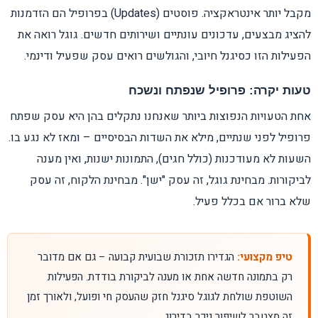
מקבל יותר אינטראקציה. פוסטים (Updates) בפרופיל הם הזדמנות
להציג מבצעים, עדכונים עונתיים ושירותים חדשים. גוגל רואה את
הפעילות הזו כסיגנל חיובי, והגולשים רואים עסק שפעיל ודינמי.
טעות יקרה: פרופיל שנפתח ונשכח
אחת הטעויות הנפוצות ביותר שאנחנו נתקלים בהן היא עסק שפתח
פרופיל לפני שנתיים, מילא את השדות הבסיסיים – ומאז לא נגע בו.
השעות לא מעודכנות (כולל חגים), התמונות ישנות, ואין מענה
לביקורות. מבחינת גוגל, זה עסק "ישן". מבחינת הלקוח, זה עסק
שלא ברור אם בכלל פעיל.
טיפ מקצועי:
הגדירו תזכורת שבועית קבועה – גם אם מדובר
רק בתמונה חדשה אחת או מענה לביקורת בודדת. הפעילות
השוטפת שולחת לגוגל סיגנל חזק שהעסק חי ופועל, ולאורך זמן
זה מצטבר לשיפור ניכר בדירוג.