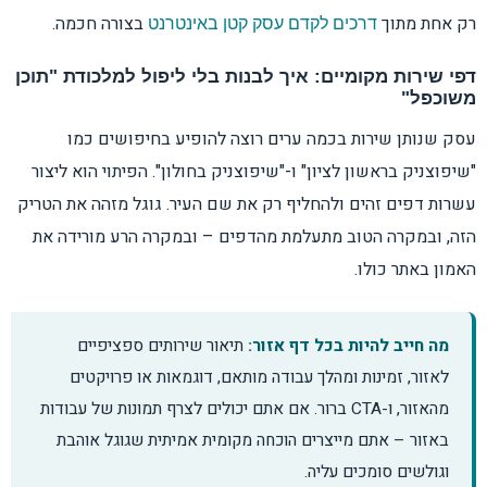
רק אחת מתוך
בצורה חכמה.
דרכים לקדם עסק קטן באינטרנט
דפי שירות מקומיים: איך לבנות בלי ליפול למלכודת "תוכן
משוכפל"
עסק שנותן שירות בכמה ערים רוצה להופיע בחיפושים כמו
"שיפוצניק בראשון לציון" ו-"שיפוצניק בחולון". הפיתוי הוא ליצור
עשרות דפים זהים ולהחליף רק את שם העיר. גוגל מזהה את הטריק
הזה, ובמקרה הטוב מתעלמת מהדפים – ובמקרה הרע מורידה את
האמון באתר כולו.
מה חייב להיות בכל דף אזור:
תיאור שירותים ספציפיים
לאזור, זמינות ומהלך עבודה מותאם, דוגמאות או פרויקטים
מהאזור, ו-CTA ברור. אם אתם יכולים לצרף תמונות של עבודות
באזור – אתם מייצרים הוכחה מקומית אמיתית שגוגל אוהבת
וגולשים סומכים עליה.