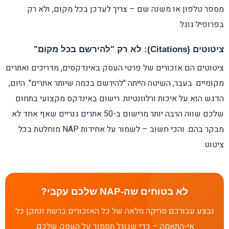
מספר טלפון או משנה שם – צריך לעדכן בכל מקום, ולא רק
בפרופיל גוגל.
ציטוטים (Citations): לא רק "להירשם בכל מקום"
ציטוטים הם אזכורים של פרטי העסק באינדקסים, מדריכים ואתרים
מקומיים. בעבר, השיטה הייתה "להירשם בכמה שיותר אתרים". היום,
הדגש הוא על איכות ורלוונטיות. רישום באינדקס מקצועי בתחום
שלכם שווה הרבה יותר מרישום ב-50 אתרים גנריים שאף אחד לא
מבקר בהם. והכי חשוב – לשמור על אחידות NAP מוחלטת בכל
ציטוט.
לא בטוחים שה-NAP שלכם עקבי?
נבצע עבורכם סריקה מלאה של כל האזכורים ברשת ונתקן כל
אי-התאמה – כדי שגוגל תסמוך על העסק שלכם.