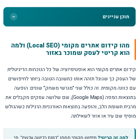
תוכן עניינים
מהו קידום אתרים מקומי ולמה הוא קריטי לעסק
מהו קידום אתרים מקומי (Local SEO) ולמה
הוא קריטי לעסק שמוכר באזור
המשולש הקדוש של גוגל: רלוונטיות, קרבה ובולטות
קידום אתרים מקומי הוא אופטימיזציה של כל הנוכחות הדיגיטלית
ההבדל בין קידום בגוגל מפות לקידום אורגני לאתר
של העסק כך שגוגל תזהה אותו כתשובה הטובה ביותר לחיפושים
עם כוונה מקומית. זה כולל שני "מגרשי משחק" שונים: הופעה
הפרופיל העסקי של גוגל: הלב הפועם של הקידום
בתוצאות המפה (Google Maps), שם שלושה עסקים מקבלים את
המקומי
מרבית תשומת הלב, והופעה בתוצאות האורגניות הרגילות כשהגולש
מוסיף שם עיר או אזור לשאילתה.
ביקורות: דלק דירוג ומכונת המרה
למה זה קריטי?
חיפוש מקומי מסמן "כוונת רכישה עכשיו". מי
עקביות NAP: הפרט הקטן שגורם לנזק גדול