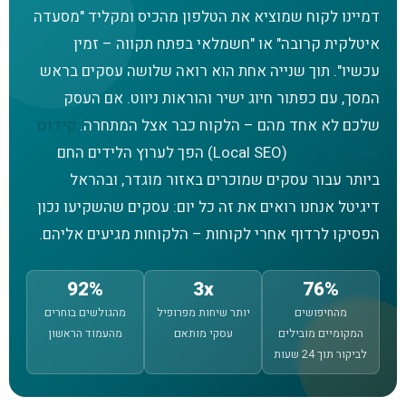
דמיינו לקוח שמוציא את הטלפון מהכיס ומקליד "מסעדה
איטלקית קרובה" או "חשמלאי בפתח תקווה – זמין
עכשיו". תוך שנייה אחת הוא רואה שלושה עסקים בראש
המסך, עם כפתור חיוג ישיר והוראות ניווט. אם העסק
שלכם לא אחד מהם – הלקוח כבר אצל המתחרה.
קידום
אתרים מקומי
(Local SEO) הפך לערוץ הלידים החם
ביותר עבור עסקים שמוכרים באזור מוגדר, ובהראל
דיגיטל אנחנו רואים את זה כל יום: עסקים שהשקיעו נכון
הפסיקו לרדוף אחרי לקוחות – הלקוחות מגיעים אליהם.
92%
3x
76%
מהחיפושים
יותר שיחות מפרופיל
מהגולשים בוחרים
המקומיים מובילים
עסקי מותאם
מהעמוד הראשון
לביקור תוך 24 שעות