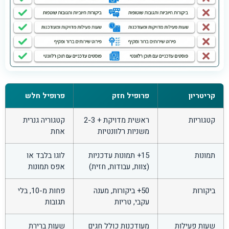
קריטריון
פרופיל חזק
פרופיל חלש
קטגוריות
ראשית מדויקת + 2-3
קטגוריה גנרית
משניות רלוונטיות
אחת
תמונות
15+ תמונות עדכניות
לוגו בלבד או
(צוות, עבודות, חזית)
אפס תמונות
ביקורות
50+ ביקורות, מענה
פחות מ-10, בלי
עקבי, טריות
תגובות
שעות פעילות
מעודכנות כולל חגים
שעות ברירת