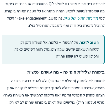
לכתיבת ביקורת. אפשר גם לשלב QR בחשבונית או בכרטיס ביקור.
מה שאסור לעשות: להציע הנחה, מתנה או כל הטבה תמורת ביקורת.
לפי
, זה נחשב "Fake engagement" ויכול
מדיניות התוכן של גוגל
להוביל להסרת ביקורות ואף להגבלת הפרופיל כולו.
חשוב לזכור:
אל "תסננו" – כלומר, אל תשלחו לינק רק
ללקוחות שאתם יודעים שמרוצים. גוגל רואה דפוסים כאלה,
והסיכון פשוט לא שווה את זה.
ביקורת שלילית הופיעה – מה עושים עכשיו?
לנשום, לא למחוק (ממילא אי אפשר) ולא להגיב בכעס. תגובה
מהירה, אדיבה ועניינית יכולה להפוך ביקורת שלילית לנקודת אמון.
הציעו פתרון קונקרטי והזמינו את הלקוח להמשיך את השיחה בערוץ
פרטי (טלפון, מייל). גולשים שקוראים ביקורות שמים לב לא רק