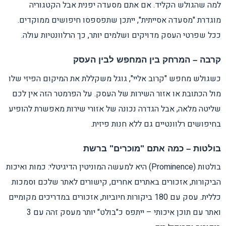
למה שהגולש הקליד. אם אתם מסעדה יפנית אבל הקטגוריה
מוגדרת "מסעדה אסייתית", ייתכן שתפספסו חיפושים ממוקדים.
ככל שפרטי העסק מדויקים ושלמים יותר, כך הרלוונטיות עולה.
קרבה – המרחק בין המחפש לבין העסק
כשגולש מחפש "קרוב אליי", גוגל משקללת את המיקום הפיזי שלו
מול הכתובת או אזור השירות של העסק. על הפרמטר הזה אין לכם
שליטה מלאה, אבל הגדרה נכונה של אזורי שירות מאפשרת להופיע
בחיפושים רלוונטיים גם ללא חנות פיזית.
בולטות – כמה אתם "מוכרים" ברשת
בולטות (Prominence) היא למעשה המוניטין הדיגיטלי: כמות ואיכות
הביקורות, אזכורים באתרים אחרים, קישורים לאתר שלכם וסמכות
כללית. עסק עם 180 ביקורות חיוביות, אזכורים במדריכים מקומיים
ואתר עם תוכן איכותי – ייתפס כ"בולט" יותר מעסק זהה עם 3