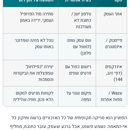
מקור
בעיה אפשרית
השפעה על הקידום
אתר העסק
טלפון ישן /
סתירה מול הפרופיל
כתובת לא
העסקי, ירידה באמון
מעודכנת
פייסבוק /
שם עסק שונה
גוגל לא מזהה שמדובר
אינסטגרם
(למשל עם
באותו עסק
סלוגן)
אינדקסים
רישום כפול עם
יצירת "כפילויות"
(דפי זהב,
פרטים שונים
שמפצלות את הביקורות
144)
והסמכות
Waze /
מיקום שגוי על
לקוחות מגיעים למקום
מפות אחרות
המפה
הלא-נכון, חוויה שלילית
הפתרון הוא סריקה תקופתית של כל האזכורים ברשת ותיקון כל
אי-התאמה. נשמע פשוט, אבל ברגע שעסק עובר כתובת, מחליף