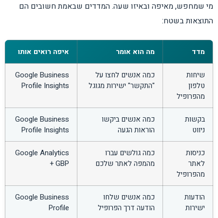
מי שמחפש, מאיפה ובאיזו שעה. המדדים שבאמת חשובים הם
התוצאות בשטח:
מדד
מה הוא אומר
איפה רואים אותו
שיחות
כמה אנשים לחצו על
Google Business
טלפון
"התקשר" ישירות מגוגל
Profile Insights
מהפרופיל
בקשות
כמה אנשים ביקשו
Google Business
ניווט
הוראות הגעה
Profile Insights
כניסות
כמה גולשים עברו
Google Analytics
לאתר
מהמפה לאתר שלכם
+ GBP
מהפרופיל
הודעות
כמה אנשים שלחו
Google Business
ישירות
הודעה דרך הפרופיל
Profile