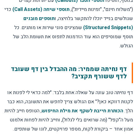
בנוסף, הוסיפו
תוספי הסבר (Callouts)
עם יתרונות קצרים
("משלוח חינם", "זמינות מיידית"),
תוספי שיחה (Call Assets)
כדי
שגולשים בנייד יוכלו להתקשר בלחיצה, ו
תוספים מובנים
(Structured Snippets)
שמציגים סוגי שירות או מותגים. כל
תוסף שמוסיפים הוא עוד הזדמנות לתפוס את תשומת הלב של
הגולש.
דף נחיתה שממיר: מה ההבדל בין דף שעובד
לדף ששורף תקציב?
דף נחיתה טוב עונה על שאלה אחת בלבד: "למה כדאי לי לפנות או
לקנות דווקא כאן?" אם הגולש צריך לחפש את התשובה, הוא כבר
הלך.
הכותרת חייבת לשקף את מילת החיפוש
, הטופס חייב להיות
מעל ה"קפל" (מה שרואים בלי לגלול), וחייב להיות לפחות אלמנט
אמון אחד – ביקורת לקוח, מספר פרויקטים, לוגו של שותפים.