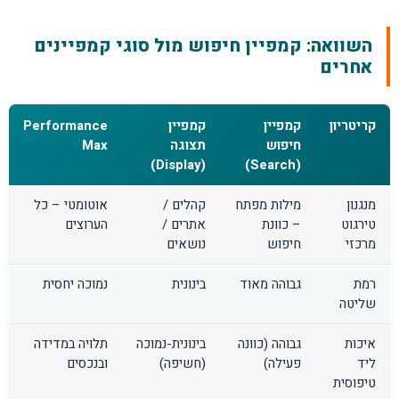
השוואה: קמפיין חיפוש מול סוגי קמפיינים
אחרים
קריטריון
קמפיין
קמפיין
Performance
חיפוש
תצוגה
Max
(Display)
(Search)
מנגנון
מילות מפתח
קהלים /
אוטומטי – כל
טירגוט
– כוונת
אתרים /
הערוצים
מרכזי
חיפוש
נושאים
רמת
גבוהה מאוד
בינונית
נמוכה יחסית
שליטה
איכות
גבוהה (כוונה
בינונית-נמוכה
תלויה במדידה
ליד
פעילה)
(חשיפה)
ובנכסים
טיפוסית