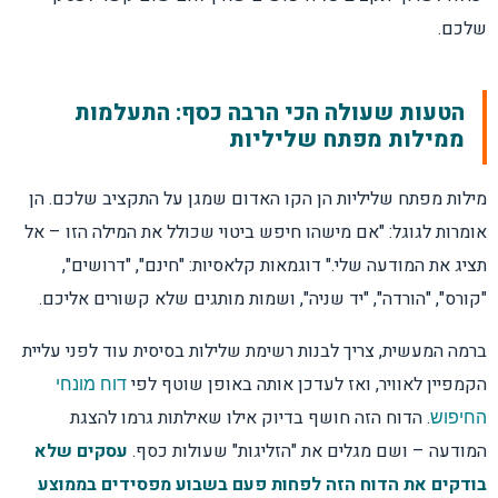
שלכם.
הטעות שעולה הכי הרבה כסף: התעלמות
ממילות מפתח שליליות
מילות מפתח שליליות הן הקו האדום שמגן על התקציב שלכם. הן
אומרות לגוגל: "אם מישהו חיפש ביטוי שכולל את המילה הזו – אל
תציג את המודעה שלי." דוגמאות קלאסיות: "חינם", "דרושים",
"קורס", "הורדה", "יד שניה", ושמות מותגים שלא קשורים אליכם.
ברמה המעשית, צריך לבנות רשימת שלילות בסיסית עוד לפני עליית
הקמפיין לאוויר, ואז לעדכן אותה באופן שוטף לפי
דוח מונחי
. הדוח הזה חושף בדיוק אילו שאילתות גרמו להצגת
החיפוש
המודעה – ושם מגלים את "הזליגות" שעולות כסף.
עסקים שלא
בודקים את הדוח הזה לפחות פעם בשבוע מפסידים בממוצע