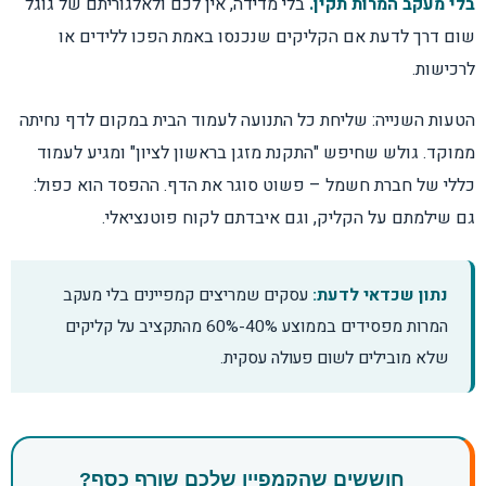
בלי מעקב המרות תקין.
בלי מדידה, אין לכם ולאלגוריתם של גוגל
שום דרך לדעת אם הקליקים שנכנסו באמת הפכו ללידים או
לרכישות.
הטעות השנייה: שליחת כל התנועה לעמוד הבית במקום לדף נחיתה
ממוקד. גולש שחיפש "התקנת מזגן בראשון לציון" ומגיע לעמוד
כללי של חברת חשמל – פשוט סוגר את הדף. ההפסד הוא כפול:
גם שילמתם על הקליק, וגם איבדתם לקוח פוטנציאלי.
נתון שכדאי לדעת:
עסקים שמריצים קמפיינים בלי מעקב
המרות מפסידים בממוצע 40%-60% מהתקציב על קליקים
שלא מובילים לשום פעולה עסקית.
חוששים שהקמפיין שלכם שורף כסף?