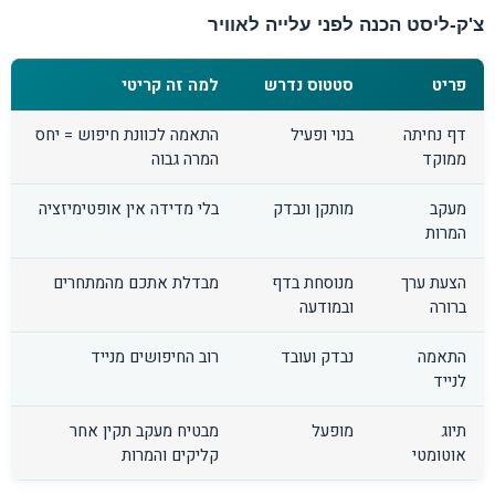
צ'ק-ליסט הכנה לפני עלייה לאוויר
פריט
סטטוס נדרש
למה זה קריטי
דף נחיתה
בנוי ופעיל
התאמה לכוונת חיפוש = יחס
ממוקד
המרה גבוה
מעקב
מותקן ונבדק
בלי מדידה אין אופטימיזציה
המרות
הצעת ערך
מנוסחת בדף
מבדלת אתכם מהמתחרים
ברורה
ובמודעה
התאמה
נבדק ועובד
רוב החיפושים מנייד
לנייד
תיוג
מופעל
מבטיח מעקב תקין אחר
אוטומטי
קליקים והמרות