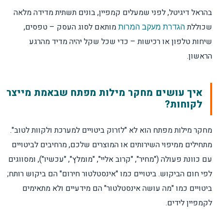
בהראל דיגיטל, לפני שמעלים קמפיין, בונים תשתית מדידה מלאה
שכוללת
מותאם לסוג העסק – טפסים,
הגדרת מעקב המרות
שיחות טלפון או רכישות – כדי שכל שקל יהיה מדיד מהרגע
הראשון.
איך עושים מחקר מילות מפתח שבאמת מייצר
לקוחות?
מחקר מילות מפתח הוא לא "לזרוק ביטויים למערכת ולקוות לטוב".
מתחילים ממיפוי השירותים או המוצרים שלכם, מרחיבים לביטויים
עם כוונת פעולה ("מחיר", "קרוב אליי", "מומלץ", "עכשיו"), ומסווגים
לפי חום הביקוש. ביטויים כמו "אינסטלטור חירום" הם ביקוש רותח;
ביטויים כמו "מה עושה אינסטלטור" הם מידעיים ולא מתאימים
לקמפיין לידים.