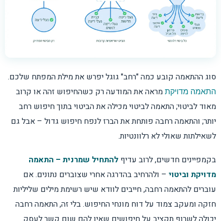
סוג ההתאמה קובע כמה "רחב" גוגל יפרש את מילת המפתח שלכם.
מראה את המודעה רק כשהחיפוש זהה או קרוב
התאמה מדויקת
מאוד לביטוי; התאמה לביטוי מכילה את הביטוי בתוך חיפוש רחב
יותר; והתאמה רחבה פותחת את הברז לנפח חיפוש גדול – אבל גם
לשאילתות שאולי לא רלוונטיות.
בקמפיינים חדשים, לרוב עדיף
להתחיל שמרנית – התאמה
מדויקת וביטוי
– ולהרחיב בהדרגה אחרי שצוברים נתונים. אם
עוברים להתאמה רחבה, חייבים לוודא שיש רשימת מילים שליליות
חזקה ומעקב צמוד על דוח מונחי החיפוש. בלי זה, התאמה רחבה
יכולה לשרוף תקציב על חיפושים שאין להם שום קשר לעסק