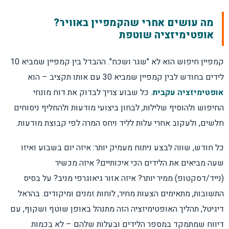
מה עושים אחרי שהקמפיין באוויר?
אופטימיזציה שוטפת
קמפיין חיפוש הוא לא "שגר ושכח". ההבדל בין קמפיין שמביא 10
לידים בחודש לבין קמפיין שמביא 30 עם אותו תקציב – הוא
אופטימיזציה עקבית
. כל שבוע צריך לבדוק את דוח מונחי
החיפוש ולהוסיף שלילות, לבחון ביצועי מודעות ולהחליף ניסוחים
חלשים, ולעקוב אחרי עלות לליד ויחס המרה לפי קבוצת מודעות.
כל חודש, שווה לבצע ניתוח מעמיק יותר: איזה יום בשבוע ואיזו
שעה מביאים את הלידים הכי איכותיים? איזה מכשיר
(נייד/דסקטופ) ממיר יותר? איזה אזור גיאוגרפי מניב? על בסיס
התשובות, מתאימים הצעות מחיר, לוחות זמנים ומיקודים. בהראל
דיגיטל, תהליך האופטימיזציה הזה מתנהל באופן שוטף ושקוף, עם
דיווח שמתמקד במספר הלידים ובעלות שלהם – לא בכמות