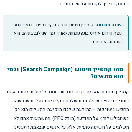
שעסק שצריך לקוחות עכשיו מחפש.
מבנה חשבון נכון: קמפיינים וקבוצות מודעות
שורה תחתונה:
קמפיין חיפוש תופס ביקוש קיים ברגע שהוא
כתיבת מודעות חיפוש אפקטיביות
נוצר. קידום אורגני בונה נוכחות לאורך זמן. השילוב ביניהם הוא
הנוסחה המנצחת.
נכסי מודעה: מה חובה ומה אופציונלי?
דף נחיתה שממיר לעומת דף ששורף תקציב
מהו קמפיין חיפוש (Search Campaign) ולמי
הוא מתאים?
חישוב תקציב: כמה צריך להשקיע?
קמפיין חיפוש הוא מנגנון פרסום שמבוסס על מילות מפתח: אתם
אסטרטגיית בידינג: ידני מול אוטומטי
בוחרים ביטויים שהלקוחות שלכם מקלידים בגוגל, וכשמישהו
מחפש ביטוי כזה – המודעה שלכם מופיעה. התשלום הוא רק
אופטימיזציה שוטפת שמשנה תוצאות
כשהגולש לוחץ על המודעה (מודל PPC). המשמעות: אתם לא
משלמים על חשיפה סתמית, אלא על אנשים שבאמת התעניינו
ציון האיכות ואיך הוא משפיע עליכם