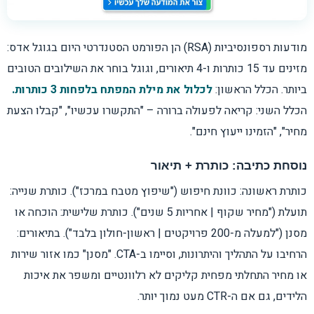
מודעות רספונסיביות (RSA) הן הפורמט הסטנדרטי היום בגוגל אדס:
מזינים עד 15 כותרות ו-4 תיאורים, וגוגל בוחר את השילובים הטובים
ביותר. הכלל הראשון:
לכלול את מילת המפתח בלפחות 3 כותרות.
הכלל השני: קריאה לפעולה ברורה – "התקשרו עכשיו", "קבלו הצעת
מחיר", "הזמינו ייעוץ חינם".
נוסחת כתיבה: כותרת + תיאור
כותרת ראשונה: כוונת חיפוש ("שיפוץ מטבח במרכז"). כותרת שנייה:
תועלת ("מחיר שקוף | אחריות 5 שנים"). כותרת שלישית: הוכחה או
מסנן ("למעלה מ-200 פרויקטים | ראשון-חולון בלבד"). בתיאורים:
הרחיבו על התהליך והיתרונות, וסיימו ב-CTA. "מסנן" כמו אזור שירות
או מחיר התחלתי מפחית קליקים לא רלוונטיים ומשפר את איכות
הלידים, גם אם ה-CTR מעט נמוך יותר.