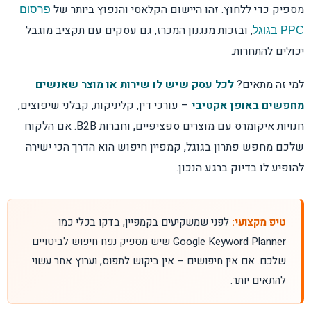
מספיק כדי ללחוץ. זהו היישום הקלאסי והנפוץ ביותר של
פרסום
, ובזכות מנגנון המכרז, גם עסקים עם תקציב מוגבל
PPC בגוגל
בדיקת A/B למודעות
יכולים להתחרות.
קליקים בלי לידים: 5 סיבות נפוצות
למי זה מתאים?
לכל עסק שיש לו שירות או מוצר שאנשים
מחפשים באופן אקטיבי
– עורכי דין, קליניקות, קבלני שיפוצים,
תוך כמה זמן רואים תוצאות?
חנויות איקומרס עם מוצרים ספציפיים, וחברות B2B. אם הלקוח
שלכם מחפש פתרון בגוגל, קמפיין חיפוש הוא הדרך הכי ישירה
מדדים שחייבים לעקוב אחריהם
להופיע לו בדיוק ברגע הנכון.
איפה הראל דיגיטל נכנסים לתמונה?
טיפ מקצועי:
לפני שמשקיעים בקמפיין, בדקו בכלי כמו
Google Keyword Planner שיש מספיק נפח חיפוש לביטויים
שלכם. אם אין חיפושים – אין ביקוש לתפוס, וערוץ אחר עשוי
להתאים יותר.