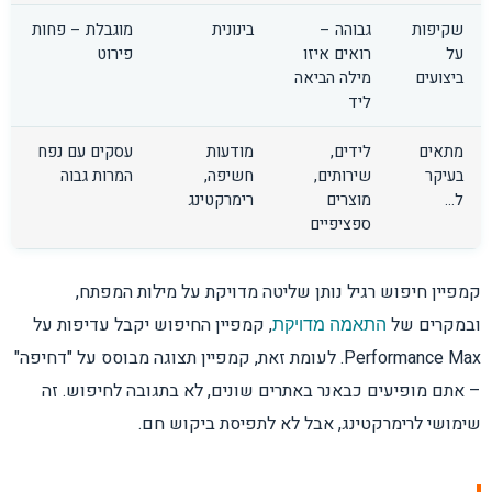
שקיפות
גבוהה –
בינונית
מוגבלת – פחות
על
רואים איזו
פירוט
ביצועים
מילה הביאה
ליד
מתאים
לידים,
מודעות
עסקים עם נפח
בעיקר
שירותים,
חשיפה,
המרות גבוה
ל…
מוצרים
רימרקטינג
ספציפיים
קמפיין חיפוש רגיל נותן שליטה מדויקת על מילות המפתח,
ובמקרים של
, קמפיין החיפוש יקבל עדיפות על
התאמה מדויקת
Performance Max. לעומת זאת, קמפיין תצוגה מבוסס על "דחיפה"
– אתם מופיעים כבאנר באתרים שונים, לא בתגובה לחיפוש. זה
שימושי לרימרקטינג, אבל לא לתפיסת ביקוש חם.