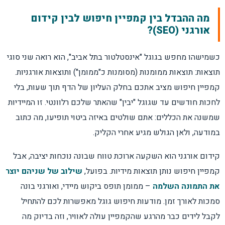
מה ההבדל בין קמפיין חיפוש לבין קידום אורגני?
מה ההבדל בין קמפיין חיפוש לבין קידום
אורגני (SEO)?
מהו קמפיין חיפוש ולמי הוא מתאים?
כשמישהו מחפש בגוגל "אינסטלטור בתל אביב", הוא רואה שני סוגי
השוואה: חיפוש מול סוגי קמפיינים אחרים
תוצאות: תוצאות ממומנות (מסומנות כ"ממומן") ותוצאות אורגניות.
קמפיין חיפוש מציב אתכם בחלק העליון של הדף תוך שעות, בלי
למה עסקים מפסידים כסף בהגדרות הראשונות?
לחכות חודשים עד שגוגל "יבין" שהאתר שלכם רלוונטי. זו המיידיות
שמשנה את הכללים: אתם שולטים באיזה ביטוי תופיעו, מה כתוב
מה חייבים להכין לפני הקמת קמפיין?
במודעה, ולאן הגולש מגיע אחרי הקליק.
קידום אורגני הוא השקעה ארוכת טווח שבונה נוכחות יציבה, אבל
מחקר מילות מפתח שמייצר לקוחות
קמפיין חיפוש נותן תוצאות מידיות. בפועל,
שילוב של שניהם יוצר
סוגי התאמה למילות מפתח
את התמונה השלמה
– ממומן תופס ביקוש מיידי, ואורגני בונה
סמכות לאורך זמן. מודעות חיפוש גוגל מאפשרות לכם להתחיל
מילות מפתח שליליות: הטעות היקרה ביותר
לקבל לידים כבר מהרגע שהקמפיין עולה לאוויר, וזה בדיוק מה