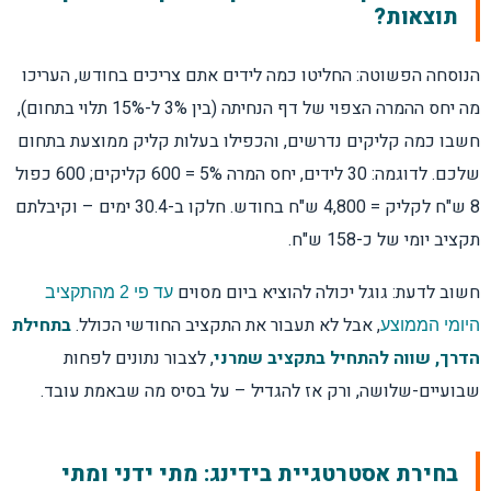
תוצאות?
הנוסחה הפשוטה: החליטו כמה לידים אתם צריכים בחודש, העריכו
מה יחס ההמרה הצפוי של דף הנחיתה (בין 3% ל-15% תלוי בתחום),
חשבו כמה קליקים נדרשים, והכפילו בעלות קליק ממוצעת בתחום
שלכם. לדוגמה: 30 לידים, יחס המרה 5% = 600 קליקים; 600 כפול
8 ש"ח לקליק = 4,800 ש"ח בחודש. חלקו ב-30.4 ימים – וקיבלתם
תקציב יומי של כ-158 ש"ח.
חשוב לדעת: גוגל יכולה להוציא ביום מסוים
עד פי 2 מהתקציב
, אבל לא תעבור את התקציב החודשי הכולל.
בתחילת
היומי הממוצע
הדרך, שווה להתחיל בתקציב שמרני
, לצבור נתונים לפחות
שבועיים-שלושה, ורק אז להגדיל – על בסיס מה שבאמת עובד.
בחירת אסטרטגיית בידינג: מתי ידני ומתי