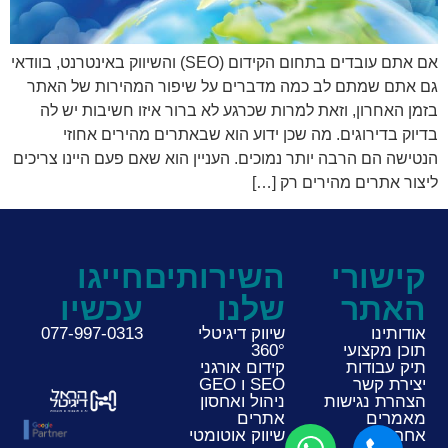
אם אתם עובדים בתחום הקידום (SEO) והשיווק באינטרנט, בוודאי
גם אתם שמתם לב כמה מדברים על שיפור המהירות של האתר
בזמן האחרון, וזאת למרות שכרגע לא ברור איזו חשיבות יש לה
בדיוק בדירוגים. מה שכן ידוע הוא שבאתרים מהירים אחוזי
הנטישה הם הרבה יותר נמוכים. העניין הוא שאם פעם היינו צריכים
ליצור אתרים מהירים רק […]
קישורי
השירותים
חייגו
האתר
שלנו
עכשיו
אודותינו
שיווק דיגיטלי
077-997-0313
תוכן מקצועי
360°
תיק עבודות
קידום אורגני
יצירת קשר
SEO ו GEO
הצהרת נגישות
ניהול ואחסון
מאמרים
אתרים
אחרונים
שיווק אוטומטי