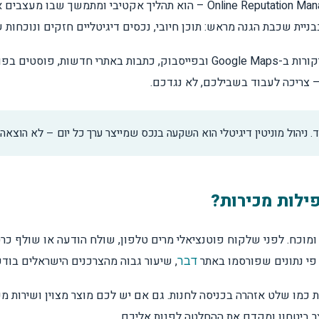
ניהול מוניטין באינטרנט – או בשמו המקצועי Online Reputation Management
ניית שכבת הגנה מראש: תוכן חיובי, נכסים דיגיטליים חזקים ונוכחות
הזירות שבהן זה קורה מגוונות: תוצאות חיפוש בגוגל, ביקורות ב-Google Maps ובפייס
צריכה לעבוד בשבילכם, לא נגדכם.
על
. ניהול מוניטין דיגיטלי הוא השקעה בנכס שמייצר ערך כל יום – לא הוצאה
ילות מכירות?
יר ומוכח. לפני שלקוח פוטנציאלי מרים טלפון, שולח הודעה או שולף 
ליות
 פי נתונים שפורסמו באתר
, שיעור גבוה מהצרכנים הישראלים בודק
דבר
כמו שלט אזהרה בכניסה לחנות. גם אם יש לכם מוצר מצוין ושירות מע
צר ביטחון ומקדם את ההחלטה לפנות אליכם.