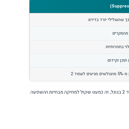
כך שהשלילי יורד בדירוג
וי בתחרותיות
תוכן וקידום
עמוד 2
בתחום ה-Online Reputation Management, דחיקה היא הפתרון הנפוץ והפרקטי ביותר. כשאתם דוחקים תוצאה שלילית לעמוד 2 בגוגל, זה כמעט שקול למחיקה מבחינת ההשפעה