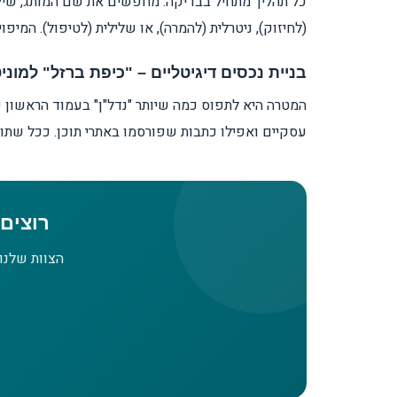
כל תהליך מתחיל בבדיקה: מחפשים את שם המותג, שילובי
(לחיזוק), ניטרלית (להמרה), או שלילית (לטיפול). המי
בניית נכסים דיגיטליים – "כיפת ברזל" למוני
המטרה היא לתפוס כמה שיותר "נדל"ן" בעמוד הראשון ש
עסקיים ואפילו כתבות שפורסמו באתרי תוכן. ככל שתופ
רוצים
הצוות שלנו