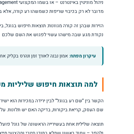
מדובר לא רק בכיבוי שריפות כשמשהו רע קורה, אלא בב
איך ניהול מוניטין בגוגל עובד בפועל?
האם אפשר למחוק תוצאות שליליות מגוגל?
נקודת מגע שבה מישהו עשוי לפגוש את השם שלכם – 
הסרת תוכן מול דחיקת תוצאות – ההבדל בפו
עיקרון מפתח:
אמון נבנה לאורך זמן ונהרס בקליק אחד
תוך כמה זמן רואים תוצאות?
למה תוצאות חיפוש שליליות מפ
כמה עולה ניהול מוניטין באינטרנט?
הקשר בין "שם רע בגוגל" לבין ירידה במכירות הוא יש
טעות שעולה ביוקר – התעלמות מביקורות שלי
שם העסק, קריאת ביקורות, בדיקה האם יש תלונות. על
כתבה שלילית – מה עושים ביום הראשון?
תוצאה שלילית אחת בעשירייה הראשונה של גוגל פועלת 
ולהפך – עמוד ראשון שמלא בתוכן חיובי ומקצועי מיי