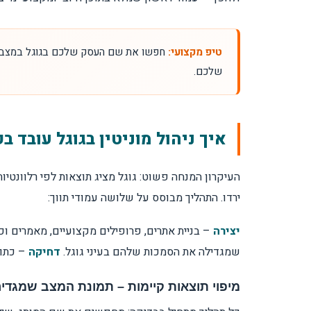
ניהול מוניטין לאנשים פרטיים
מתי פונים לעורך דין ומתי למומחה מוניטין?
טיפ מקצועי:
שלכם.
האם ניהול מוניטין זה בעצם SEO?
איך בוחרים חברה לניהול מוניטין?
איך ניהול מוניטין בגוגל עובד ב
מה הסיכונים בניהול מוניטין לא מקצועי?
העיקרון המנחה פשוט: גוגל מציג תוצאות לפי רלוונטיו
ירדו. התהליך מבוסס על שלושה עמודי תווך:
איך מודדים הצלחה בניהול מוניטין?
יצירה
– בניית אתרים, פרופילים מקצועיים, מאמרים ו
שמגדילה את הסמכות שלהם בעיני גוגל.
דחיקה
– כתוצאה 
מיפוי תוצאות קיימות – תמונת המצב שמגדי