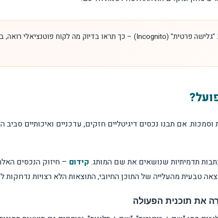
חפשו את שם העסק שלכם בגוגל במצב "גלישה פרטית" (Incognito) – כך תראו בד
פועל?
ת וסמכות. אם תבנו נכסים דיגיטליים חזקים, עדכניים ואיכותיים סביב
כתבות תדמיתיות שנושאים את שם המותג.
קידום
טבעית מהעלייה של התוכן החיובי, התוצאות הלא רצויות נדחקות לעמוד 2 ומטה – שם כמעט אף אחד ל
רה את תוכנית הפעולה