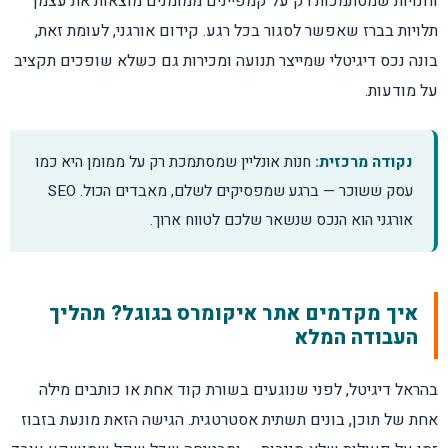
וחנויות שמסתמכות רק על קמפיינים ממומנים מוצאות את עצמן
תלויות בברז שאפשר לסגור בכל רגע. קידום אורגני, לעומת זאת,
מוצר נגמר מהמלאי — מה עושים עם העמוד?
בונה נכס דיגיטלי שמייצר תנועה ומכירות גם כשלא שופכים תקציב
על מודעות.
מחקר מילות מפתח לחנות עם אלפי מוצרים
נקודה מרכזית:
חנות אונליין שמסתמכת רק על ממומן היא כמו
למה ה-CTR חשוב לא פחות מהמיקום?
עסק ששוכר — ברגע שמפסיקים לשלם, מאבדים הכול. SEO
אורגני הוא הנכס שנשאר שלכם לטווח ארוך.
מהירות אתר ומובייל — השפעה אמיתית על
דירוגים
איך מקדמים אתר איקומרס בגוגל? תהליך
SEO טכני לאיקומרס — מה חובה לבדוק לפני
העבודה המלא
תוכן?
בהראל דיגיטל, לפני שנוגעים בשורת קוד אחת או כותבים מילה
האם בלוג באמת תורם לקידום חנות אונליין?
אחת של תוכן, בונים תשתית אסטרטגית. הגישה הזאת מונעת בזבוז