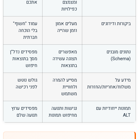
ומצמצם
אתכם
כפילויות
ביקורות ודירוגים
מעלים אמון
עמוד "חשוף"
וזמן שהייה
בלי הוכחה
חברתית
נתונים מובנים
מאפשרים
מפסידים נדל"ן
(Schema)
תצוגה עשירה
מסך בתוצאות
בתוצאות
חיפוש
מידע על
מסייע להמרה
גולש נוטש
משלוח/אחריות/החזרות
ולחוויית
לפני רכישה
משתמש
תמונות ייחודיות עם
נגישות ותנועה
מפסידים ערוץ
ALT
מחיפוש תמונות
תנועה שלם