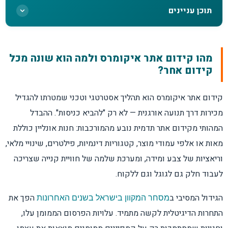
תוכן עניינים
מהו קידום אתר איקומרס ולמה הוא שונה מכל
מהו קידום אתר איקומרס ולמה הוא שונה מכל
קידום אחר?
קידום אחר?
איך מקדמים אתר איקומרס בגוגל? תהליך
קידום אתר איקומרס הוא תהליך אסטרטגי וטכני שמטרתו להגדיל
העבודה המלא
מכירות דרך תנועה אורגנית — לא רק "להביא כניסות". ההבדל
המהותי מקידום אתר תדמית נובע מהמורכבות: חנות אונליין כוללת
למה עמודי קטגוריה הם מנוע הצמיחה המרכזי?
מאות או אלפי עמודי מוצר, קטגוריות דינמיות, פילטרים, שינויי מלאי,
וריאציות של צבע ומידה, ומערכת שלמה של חוויית קנייה שצריכה
טעות נפוצה: תיאורי יצרן מועתקים בעמודי מוצר
לעבוד חלק גם לגוגל וגם ללקוח.
הגידול המסיבי ב
הפך את
מה חייב להופיע בכל עמוד מוצר כדי שיתקדם?
מסחר המקוון בישראל בשנים האחרונות
התחרות הדיגיטלית לקשה מתמיד. עלויות הפרסום הממומן עלו,
האם פילטרים וסינונים בחנות פוגעים בקידום?