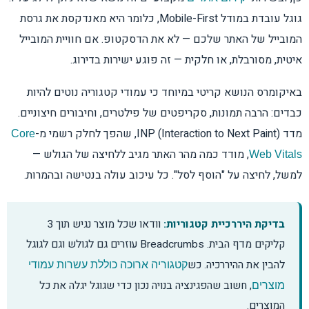
גוגל עובדת במודל Mobile-First, כלומר היא מאנדקסת את גרסת
המובייל של האתר שלכם — לא את הדסקטופ. אם חוויית המובייל
איטית, מסורבלת, או חלקית — זה פוגע ישירות בדירוג.
באיקומרס הנושא קריטי במיוחד כי עמודי קטגוריה נוטים להיות
כבדים: הרבה תמונות, סקריפטים של פילטרים, וחיבורים חיצוניים.
מדד INP (Interaction to Next Paint), שהפך לחלק רשמי מ-
Core
, מודד כמה מהר האתר מגיב ללחיצה של הגולש —
Web Vitals
למשל, לחיצה על "הוסף לסל". כל עיכוב עולה בנטישה ובהמרות.
בדיקת היררכיית קטגוריות:
וודאו שכל מוצר נגיש תוך 3
קליקים מדף הבית. Breadcrumbs עוזרים גם לגולש וגם לגוגל
להבין את ההיררכיה. כש
קטגוריה ארוכה כוללת עשרות עמודי
, חשוב שהפגינציה בנויה נכון כדי שגוגל יגלה את כל
מוצרים
המוצרים.