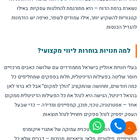
נשארת ברמת הדוח — היא מתורגמת להחלטות עסקיות: באילו
קטגוריות להשקיע יותר, אילו עמודים לשפר, ואיפה יש הזדמנות
להגדיל הכנסות.
למה חנויות בוחרות ליווי מקצועי?
בעלי חנויות אונליין בישראל מתמודדים עם שלושה כאבים מרכזיים:
חוסר שליטה בפעילות הדיגיטלית, תלות בספקים שמחליפים כל
כמה חודשים, ותחושה שהתקציב "הולך למקום" אבל לא ברור לאן.
בהראל דיגיטל, הגישה היא לנהל את כל הפעילות הדיגיטלית ממקום
אחד — אסטרטגיה, טכני, תוכן, קמפיינים ומדידה — כדי שבעל
העסק יפסיק לנהל ספקים ויתחיל לנהל תוצאות.
היתרון הנוסף הוא הבנה טכנית עמוקה של אתגרי איקומרס
ספציפיים: פילטרים, מלאי, וריאציות, מהירות — דברים שלא כל