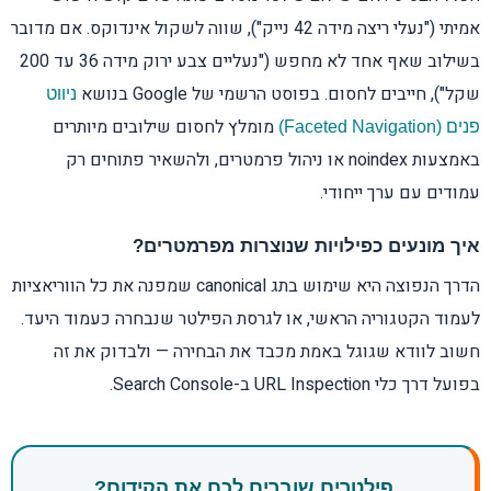
אמיתי ("נעלי ריצה מידה 42 נייק"), שווה לשקול אינדוקס. אם מדובר
בשילוב שאף אחד לא מחפש ("נעליים צבע ירוק מידה 36 עד 200
שקל"), חייבים לחסום. בפוסט הרשמי של Google בנושא
ניווט
מומלץ לחסום שילובים מיותרים
פנים (Faceted Navigation)
באמצעות noindex או ניהול פרמטרים, ולהשאיר פתוחים רק
עמודים עם ערך ייחודי.
איך מונעים כפילויות שנוצרות מפרמטרים?
הדרך הנפוצה היא שימוש בתג canonical שמפנה את כל הווריאציות
לעמוד הקטגוריה הראשי, או לגרסת הפילטר שנבחרה כעמוד היעד.
חשוב לוודא שגוגל באמת מכבד את הבחירה — ולבדוק את זה
בפועל דרך כלי URL Inspection ב-Search Console.
פילטרים שוברים לכם את הקידום?