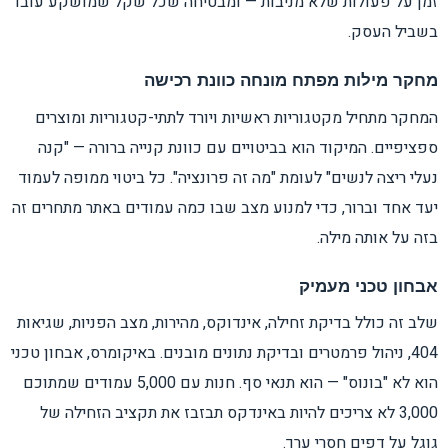
זמן על פעולות שלא מניבות — ומבטיחה שכל שקל שמושקע עובד
SEO אורגני מול פרסום ממומן — מה עדיף?
בשביל העסק.
מדדים שחובה לעקוב אחריהם בקידום חנות
מחקר מילות מפתח מונחה כוונת רכישה
אינטרנטית
המחקר מתחיל מקטגוריות ראשיות ויורד לתתי-קטגוריות ומוצרים
ספציפיים. המיקוד הוא בביטויים עם כוונת קנייה ברורה — "קנה
למה חנויות בוחרות ליווי מקצועי?
נעלי ריצה לנשים" לעומת "מה זה פרונציה". כל ביטוי ממופה לעמוד
יעד אחד וברור, כדי למנוע מצב שבו כמה עמודים באתר מתחרים זה
בזה על אותה מילה.
אבחון טכני מעמיק
שלב זה כולל בדיקת זחילה, אינדוקס, מהירות, מצב הפניות, שגיאות
404, ניהול פרמטרים ובדיקת נתונים מובנים. באיקומרס, אבחון טכני
הוא לא "בונוס" — הוא תנאי סף. חנות עם 5,000 עמודים שמתוכם
3,000 לא צריכים להיות באינדקס תבזבז את תקציב הזחילה של
גוגל על דפים חסרי ערך.