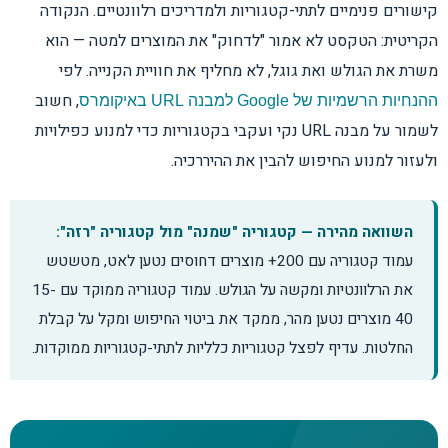
קישורים פנימיים לתתי-קטגוריות ולמדריכים רלוונטיים. הנקודה
הקריטית: הטקסט לא אמור "לדחוק" את המוצרים למטה — הוא
משרת את הגולש ואת גוגל, לא מחליף את חוויית הקנייה. לפי
, חשוב
ההנחיות הרשמיות של Google למבנה URL באיקומרס
לשמור על מבנה URL נקי ועקבי בקטגוריות כדי למנוע כפילויות
ולעזור למנוע החיפוש להבין את ההיררכיה.
השוואה מהירה — קטגוריה "שמנה" מול קטגוריה "רזה":
עמוד קטגוריה עם 200+ מוצרים דחוסים נטען לאט, מטשטש
את הרלוונטיות ומקשה על הגולש. עמוד קטגוריה ממוקד עם 15-
40 מוצרים נטען מהר, ממקד את ביטוי החיפוש ומקל על קבלת
החלטות. עדיף לפצל קטגוריות כלליות לתתי-קטגוריות ממוקדות.