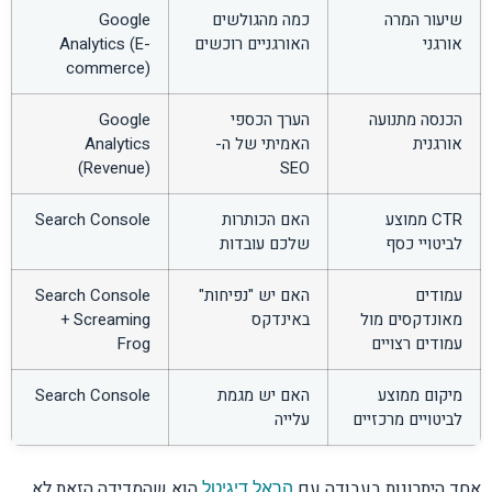
שיעור המרה
כמה מהגולשים
Google
אורגני
האורגניים רוכשים
Analytics (E-
commerce)
הכנסה מתנועה
הערך הכספי
Google
אורגנית
האמיתי של ה-
Analytics
(Revenue)
SEO
CTR ממוצע
האם הכותרות
Search Console
לביטויי כסף
שלכם עובדות
עמודים
האם יש "נפיחות"
Search Console
מאונדקסים מול
באינדקס
+ Screaming
עמודים רצויים
Frog
מיקום ממוצע
האם יש מגמת
Search Console
לביטויים מרכזיים
עלייה
אחד היתרונות בעבודה עם
הוא שהמדידה הזאת לא
הראל דיגיטל