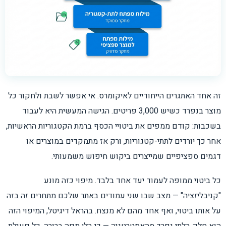
זה אחד האתגרים הייחודיים לאיקומרס. אי אפשר לשבת ולחקור כל
מוצר בנפרד כשיש 3,000 פריטים. הגישה המעשית היא לעבוד
בשכבות: קודם ממפים את ביטויי הכסף ברמת הקטגוריות הראשיות,
אחר כך יורדים לתתי-קטגוריות, ורק אז מתמקדים במוצרים או
דגמים ספציפיים שמייצרים ביקוש חיפוש משמעותי.
כל ביטוי ממופה לעמוד יעד אחד בלבד. מיפוי כזה מונע
"קניבליזציה" — מצב שבו שני עמודים באתר שלכם מתחרים זה בזה
על אותו ביטוי, ואף אחד מהם לא מנצח. בהראל דיגיטל, המיפוי הזה
הוא חלק בלתי נפרד מהאסטרטגיה — כי בלי מפה ברורה, כל פעולת