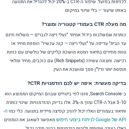
לכניסות בפועל. שיפור ה-CTR ב-20% יכול להגדיל את התנועה
באותו שיעור — בלי שינוי במיקום.
מה מעלה CTR בעמודי קטגוריה ומוצר?
כותרות שמשלבות בידול אמיתי: "נעלי ריצה לגברים — משלוח חינם
עד הבית" עדיפה על "נעלי ריצה — קנה עכשיו". הוספת מחיר או
טווח מחירים בתיאור המטא מושכת קליקים של גולשים עם כוונת
רכישה. ותצוגה עשירה (Rich Snippets) עם כוכבים, מחיר ומלאי
תופסת יותר נדל"ן מסך ומושכת את העין.
בדיקה מעשית: איפה יש לכם הזדמנויות CTR?
ב-Search Console, סננו לפי ביטויים שבהם המיקום הממוצע הוא
3-10 אבל ה-CTR נמוך מ-3%. אלו בדיוק ההזדמנויות: שינוי כותרת
ותיאור בעמודים האלו יכול להניב קפיצה מיידית בתנועה. כלי כמו
ה-
מאפשר לשאוב את הנתונים
API של Google לניתוח ביצועי חיפוש
האלו בצורה שיטתית ולזהות הזדמנויות בקנה מידה גדול.