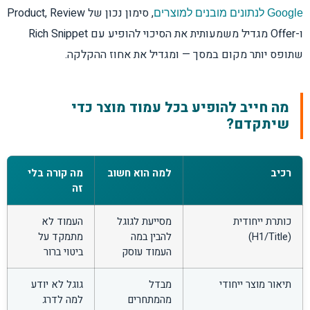
, סימון נכון של Product, Review
Google לנתונים מובנים למוצרים
ו-Offer מגדיל משמעותית את הסיכוי להופיע עם Rich Snippet
שתופס יותר מקום במסך — ומגדיל את אחוז ההקלקה.
מה חייב להופיע בכל עמוד מוצר כדי
שיתקדם?
רכיב
למה הוא חשוב
מה קורה בלי
זה
כותרת ייחודית
מסייעת לגוגל
העמוד לא
(H1/Title)
להבין במה
מתמקד על
העמוד עוסק
ביטוי ברור
תיאור מוצר ייחודי
מבדל
גוגל לא יודע
מהמתחרים
למה לדרג