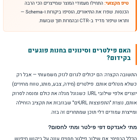
טיפ מקצועי:
התחילו מעמודי המוצר שמייצרים הכי הרבה
הכנסות. שפרו את התיאורים, הוסיפו ביקורות ו-Schema —
ותראו שיפור מדיד ב-CTR ובהמרות תוך שבועות.
האם פילטרים וסינונים בחנות פוגעים
בקידום?
התשובה הקצרה: הם יכולים לגרום לנזק משמעותי — אבל רק
כשלא מנהלים אותם. פילטרים (מידה, צבע, מותג, טווח מחירים)
יוצרים אלפי שילובי URL. כשגוגל מגלה את כולם ומנסה לסרוק
אותם, נוצרת "התפוצצות URLים" שבוזבזת את תקציב הזחילה
ומייצרת עמודים דלי תוכן שמתחרים זה בזה.
מתי לאנדקס דפי פילטר ומתי לחסום?
הכלל הבסיסי: אם שילוב פילטר מסוים עונה על ביקוש חיפוש