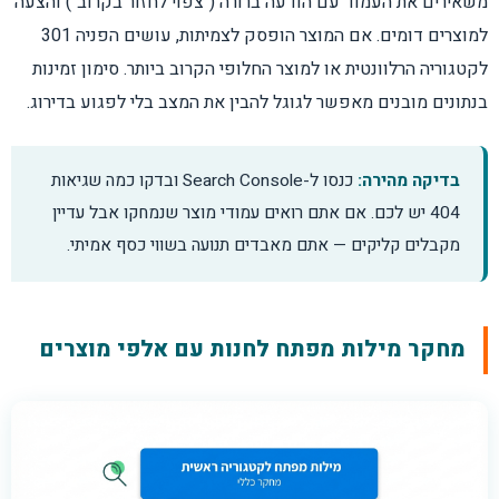
משאירים את העמוד עם הודעה ברורה ("צפוי לחזור בקרוב") והצעה
למוצרים דומים. אם המוצר הופסק לצמיתות, עושים הפניה 301
לקטגוריה הרלוונטית או למוצר החלופי הקרוב ביותר. סימון זמינות
בנתונים מובנים מאפשר לגוגל להבין את המצב בלי לפגוע בדירוג.
בדיקה מהירה:
כנסו ל-Search Console ובדקו כמה שגיאות
404 יש לכם. אם אתם רואים עמודי מוצר שנמחקו אבל עדיין
מקבלים קליקים — אתם מאבדים תנועה בשווי כסף אמיתי.
מחקר מילות מפתח לחנות עם אלפי מוצרים