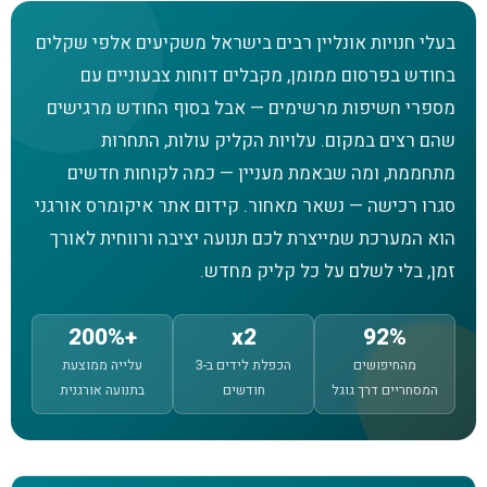
בעלי חנויות אונליין רבים בישראל משקיעים אלפי שקלים
בחודש בפרסום ממומן, מקבלים דוחות צבעוניים עם
מספרי חשיפות מרשימים — אבל בסוף החודש מרגישים
שהם רצים במקום. עלויות הקליק עולות, התחרות
מתחממת, ומה שבאמת מעניין — כמה לקוחות חדשים
סגרו רכישה — נשאר מאחור. קידום אתר איקומרס אורגני
הוא המערכת שמייצרת לכם תנועה יציבה ורווחית לאורך
זמן, בלי לשלם על כל קליק מחדש.
+200%
x2
92%
מהחיפושים
הכפלת לידים ב-3
עלייה ממוצעת
המסחריים דרך גוגל
חודשים
בתנועה אורגנית