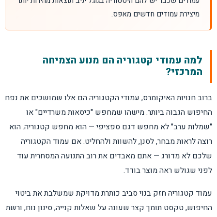
עמודים שכבר יש להם היסטוריה בגוגל יניב תוצאות מהירות יותר
מיצירת עמודים חדשים מאפס.
למה עמודי קטגוריה הם מנוע הצמיחה
המרכזי?
ברוב חנויות האיקומרס, עמודי הקטגוריה הם אלו שמושכים את נפח
החיפוש הגבוה ביותר. מישהו שמחפש "כיסאות משרדיים" או
"שמלות ערב" לא מחפש דגם ספציפי — הוא מחפש קטגוריה. הוא
רוצה לראות מבחר, לסנן, להשוות ולהחליט. אם עמוד הקטגוריה
שלכם לא מדורג — אתם מאבדים את רוב התנועה המסחרית עוד
לפני שגולש ראה מוצר בודד.
עמוד קטגוריה חזק בנוי סביב כותרת מדויקת שמשלבת את ביטוי
החיפוש, טקסט תומך קצר שעונה על שאלות קנייה, סינון נוח, ורשת