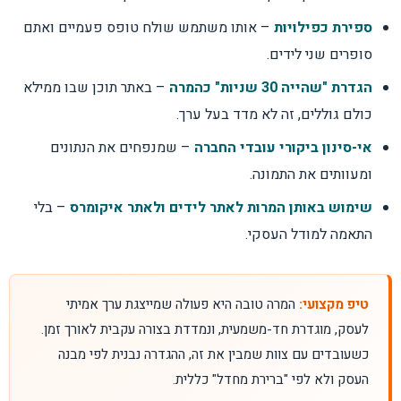
ספירת כפילויות
– אותו משתמש שולח טופס פעמיים ואתם
סופרים שני לידים.
הגדרת "שהייה 30 שניות" כהמרה
– באתר תוכן שבו ממילא
כולם גוללים, זה לא מדד בעל ערך.
אי-סינון ביקורי עובדי החברה
– שמנפחים את הנתונים
ומעוותים את התמונה.
שימוש באותן המרות לאתר לידים ולאתר איקומרס
– בלי
התאמה למודל העסקי.
טיפ מקצועי:
המרה טובה היא פעולה שמייצגת ערך אמיתי
לעסק, מוגדרת חד-משמעית, ונמדדת בצורה עקבית לאורך זמן.
כשעובדים עם צוות שמבין את זה, ההגדרה נבנית לפי מבנה
העסק ולא לפי "ברירת מחדל" כללית.