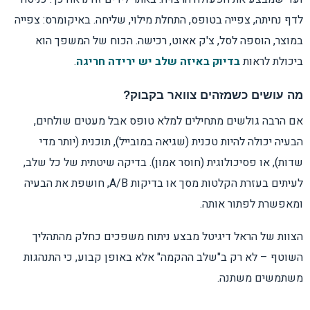
לדף נחיתה, צפייה בטופס, התחלת מילוי, שליחה. באיקומרס: צפייה
במוצר, הוספה לסל, צ'ק אאוט, רכישה. הכוח של המשפך הוא
ביכולת לראות
בדיוק באיזה שלב יש ירידה חריגה
.
מה עושים כשמזהים צוואר בקבוק?
אם הרבה גולשים מתחילים למלא טופס אבל מעטים שולחים,
הבעיה יכולה להיות טכנית (שגיאה במובייל), תוכנית (יותר מדי
שדות), או פסיכולוגית (חוסר אמון). בדיקה שיטתית של כל שלב,
לעיתים בעזרת הקלטות מסך או בדיקות A/B, חושפת את הבעיה
ומאפשרת לפתור אותה.
הצוות של הראל דיגיטל מבצע ניתוח משפכים כחלק מהתהליך
השוטף – לא רק ב"שלב ההקמה" אלא באופן קבוע, כי התנהגות
משתמשים משתנה.