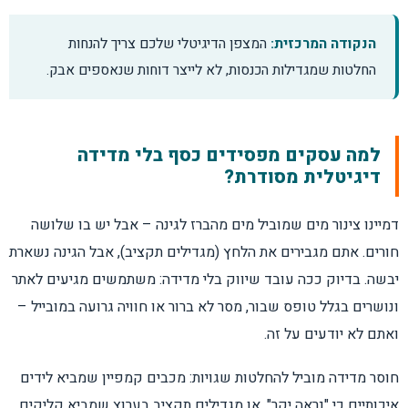
הנקודה המרכזית:
המצפן הדיגיטלי שלכם צריך להנחות
משפך המרות: איפה הגולשים נופלים?
החלטות שמגדילות הכנסות, לא לייצר דוחות שנאספים אבק.
למה הנתונים לא תואמים בין מערכות?
למה עסקים מפסידים כסף בלי מדידה
מדידה דיגיטלית ופרטיות
דיגיטלית מסודרת?
איך אנליטיקס עוזר לשפר SEO?
דמיינו צינור מים שמוביל מים מהברז לגינה – אבל יש בו שלושה
חורים. אתם מגבירים את הלחץ (מגדילים תקציב), אבל הגינה נשארת
דשבורד ניהולי שמייצר החלטות תוך 5 דקות
יבשה. בדיוק ככה עובד שיווק בלי מדידה: משתמשים מגיעים לאתר
ונושרים בגלל טופס שבור, מסר לא ברור או חוויה גרועה במובייל –
כמה זמן לוקח להטמיע אנליטיקס?
ואתם לא יודעים על זה.
מה משפיע על מחיר פרויקט מדידה?
חוסר מדידה מוביל להחלטות שגויות: מכבים קמפיין שמביא לידים
איכותיים כי "נראה יקר", או מגדילים תקציב בערוץ שמביא קליקים