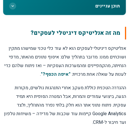
תוכן עניינים
מה זה אנליטיקס דיגיטלי לעסקים?
מה זה אנליטיקס דיגיטלי לעסקים?
למה עסקים מפסידים כסף בלי מדידה מסודרת?
אנליטיקס דיגיטלי לעסקים הוא לא עוד כלי טכני שמישהו מתקין
ושוכחים ממנו. מדובר בתהליך שלם: איסוף נתונים מהאתר, מדפי
מה בדיוק אפשר למדוד באתר?
הנחיתה, מהקמפיינים ומהמערכות העסקיות – ואז ניתוח שלהם כדי
לענות על שאלה אחת מרכזית:
"איפה הכסף?"
.
תרחיש אמיתי: מטרה עסקית לנתון מדיד
ההגדרה הטכנית כוללת מעקב אחרי התנהגות גולשים, מקורות
חמש טעויות נפוצות בהגדרת המרות
הגעה, ביצועי עמודים והמרות, אבל המטרה הסופית היא תמיד
עסקית. ניתוח נתוני אתר הוא חלק בלתי נפרד מהתהליך, ולצד
אירועים, פרמטרים והמרות – ההבדלים
Google Analytics קיימות עוד שכבות של מדידה – משיחות טלפון
ועד חיבור ל-CRM.
האמת על ייחוס (Attribution)