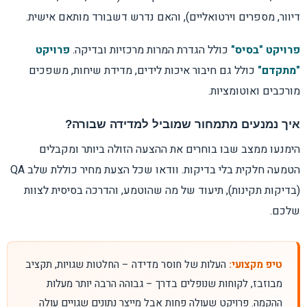
דיוור, מספרים וירטואליים), והאם נדרש דשבורד מותאם אישית.
פרויקט "בסיס"
כולל הגדרת המרות מרכזיות ובדיקה.
פרויקט
"מתקדם"
כולל גם חיבור איכות לידים, מדידת שיחות, משפכים
מורכבים ואוטומציות.
איך נמנעים מתמחור שמוביל למדידה שבורה?
הימנעו ממצב שבו בוחרים את ההצעה הזולה ביותר ומקבלים
הטמעה חלקית בלי בדיקות. וודאו שכל הצעת מחיר כוללת שלב QA
(בדיקות תקינות), תיעוד של מה שהוטמע, והדרכה בסיסית לצוות
שלכם.
טיפ מקצועי:
העלות של חוסר מדידה – החלטות שגויות, תקציב
מבוזבז, לקוחות שנופלים בדרך – גבוהה הרבה יותר מעלות
ההקמה. פרויקט שעולה פחות אבל מייצר נתונים שגויים עולה