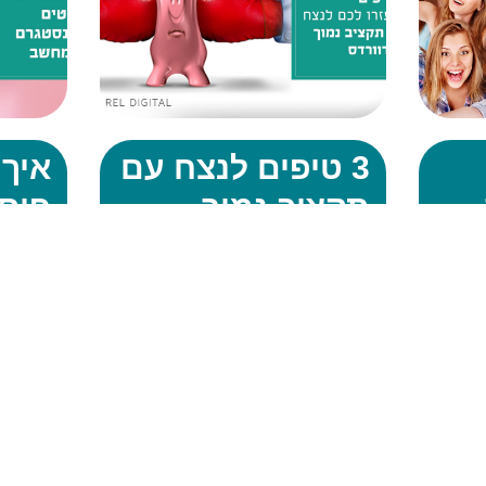
3 טיפים לנצח עם
איך 
תקציב נמוך
פוס
בגוגל אדוורדס
לאי
מהמ
מנהלים מסע פרסום בגוגל אדוורדס
בתקציב נמוך? אין ספק שמדובר
ים ברשת
לאנשים שע
במשימה מאתגרת. ככל שהזמן עובר
 במקרים
ואינסטגרם
התחרות גוברת ובאופן טבעי גם המחיר
ערוץ
שלהם, אין
פר קליק עולה יחד איתו. לעסקים עם
רלוונטי
הרבה יותר
תקציבים נמוכים של כמה
ריין גם
מאפשרים ל
דרך המחש