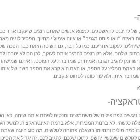
-
, של להיכנס להאשטגים, למצוא אנשים שאתם רוצים שיעקבו אחריכם 
 באיזה ״וואו פוסט מגניב״ או איזה אימוג׳י מחייך. הפסיכולוגיה מא
 שיחליטו לעקוב אחריכם. כמו כל דבר, גם השיטה הזאת כבר הפכה שק
כן שלהם, אלא רק רוצים להמיר אותם לעוקב, לכן הם לא יטרחו להסת
ו זמן להגיב תגובה אמיתית, שמדברת על הפוסט. ראיתם שמישהו 
א באמת ממליץ על הספר, או האם הוא קרא את הספר השני של אותו ס
דבר איתו, ולא עוד כוונה לסחוט עוקבים.
ראקציה-
ם ניגשים לפרופילים של משתמשים ומנסים לפתח איתם שיחה, כאן ה
עולה כלשהי. לא ברמת המכירות, אלא ברמת האינטראקציה. למשל ה
בו כמה מילים ותסיימו בשאלה פתוחה לגולשים. מה סוג היוגה שאתם
 לגולשים שעכשיו יחשפו לתוכן שלכם, להגיב לכם. זה יגדיל את הסיכו