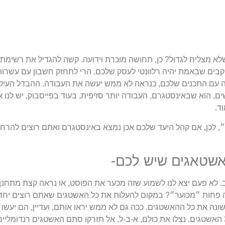
א מצליח לגדול? כן, תחושה מוכרת וידועה. קשה להגדיל את רשימת 
קבים שבאמת יהיה רלוונטי לעסק שלכם. הרי לתחזק חשבון עם עשרות 
יה עם התכנים שלכם, כנראה לא ממש יעשה את העבודה. ההבדל העיקרי
, הוא שבאינסטגרם, העבודה יותר סזיפית, בעוד בפייסבוק, יש לנו א
ד.
״, לכן, אם קהל היעד שלכם אכן נמצא באינסטגרם ואתם רוצים להרח
שטאגים שיש לכם-
. לא פעם יצא לנו לשמוע שזה מכער את הפוסט, או נראה קצת מתחנן.
ה פחות ״מכוער״? במקום להעלות את כל האשטגים שאתם רוצים יחד 
נה את כל ההאשטגים. ככה גם לא ממש יראו אותם, ועדיין, הם יעשו 
אינסטגרם מאפשרת לכם 30 האשטגים. נצלו את כולם, א-ב-ל, אל תזרקו סתם האשטגים רנ