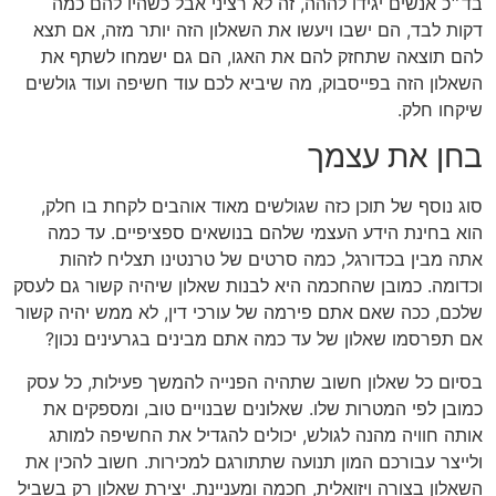
בד״כ אנשים יגידו לההה, זה לא רציני אבל כשהיו להם כמה
דקות לבד, הם ישבו ויעשו את השאלון הזה יותר מזה, אם תצא
להם תוצאה שתחזק להם את האגו, הם גם ישמחו לשתף את
השאלון הזה בפייסבוק, מה שיביא לכם עוד חשיפה ועוד גולשים
שיקחו חלק.
בחן את עצמך
סוג נוסף של תוכן כזה שגולשים מאוד אוהבים לקחת בו חלק,
הוא בחינת הידע העצמי שלהם בנושאים ספציפיים. עד כמה
אתה מבין בכדורגל, כמה סרטים של טרנטינו תצליח לזהות
וכדומה. כמובן שהחכמה היא לבנות שאלון שיהיה קשור גם לעסק
שלכם, ככה שאם אתם פירמה של עורכי דין, לא ממש יהיה קשור
אם תפרסמו שאלון של עד כמה אתם מבינים בגרעינים נכון?
בסיום כל שאלון חשוב שתהיה הפנייה להמשך פעילות, כל עסק
כמובן לפי המטרות שלו. שאלונים שבנויים טוב, ומספקים את
אותה חוויה מהנה לגולש, יכולים להגדיל את החשיפה למותג
ולייצר עבורכם המון תנועה שתתורגם למכירות. חשוב להכין את
השאלון בצורה ויזואלית, חכמה ומעניינת. יצירת שאלון רק בשביל