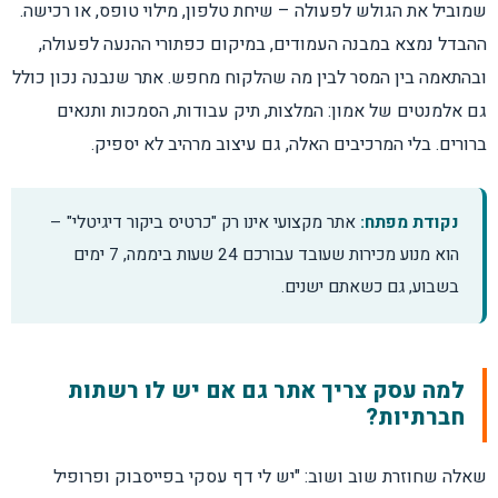
שמוביל את הגולש לפעולה – שיחת טלפון, מילוי טופס, או רכישה.
ההבדל נמצא במבנה העמודים, במיקום כפתורי ההנעה לפעולה,
וורדפרס מול מערכת סגורה – איך בוחרים?
ובהתאמה בין המסר לבין מה שהלקוח מחפש. אתר שנבנה נכון כולל
גם אלמנטים של אמון: המלצות, תיק עבודות, הסמכות ותנאים
מהירות, מובייל ו-SEO טכני
ברורים. בלי המרכיבים האלה, גם עיצוב מרהיב לא יספיק.
חוק, נגישות ופרטיות בישראל
נקודת מפתח:
אתר מקצועי אינו רק "כרטיס ביקור דיגיטלי" –
צ'קליסט: מה להכין לפני שמתחילים
הוא מנוע מכירות שעובד עבורכם 24 שעות ביממה, 7 ימים
בשבוע, גם כשאתם ישנים.
היום שאחרי ההשקה: שיווק, אוטומציה ומדידה
שאלות נפוצות
למה עסק צריך אתר גם אם יש לו רשתות
חברתיות?
שאלה שחוזרת שוב ושוב: "יש לי דף עסקי בפייסבוק ופרופיל