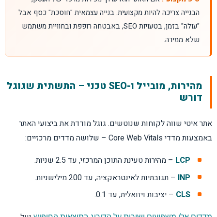
הבנייה צריכה להיות מקצועית. בנייה עצמאית "חוסכת" כסף אבל
"עולה" בזמן, בטעויות SEO, באבטחה רופפת ובחוויית משתמש
שלא ממירה.
מהירות, מובייל ו-SEO טכני – התשתית שגוגל
דורש
אתר איטי שווה לקוחות שנוטשים. גוגל מודדת את ביצועי האתר
באמצעות מדדי Core Web Vitals – שלושה מדדים מרכזיים:
LCP
– מהירות טעינת התוכן המרכזי, עד 2.5 שניות.
INP
– תגובתיות לאינטראקציה, עד 200 מילישניות.
CLS
– יציבות ויזואלית, עד 0.1.
מדדים אלו משפיעים ישירות על הדירוג בתוצאות החיפוש