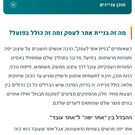
תוכן עניינים
מה זה בניית אתר לעסק ומה זה כולל בפועל?
מה זה בניית אתר לעסק ומה זה כולל בפועל?
למה עסק צריך אתר גם אם יש לו רשתות
כשאומרים "בניית אתר לעסק", הרבה אנשים חושבים על עיצוב יפה
חברתיות?
ותמונות מרשימות. בפועל, מדובר בתהליך שלם שמתחיל באפיון
המטרות העסקיות, עובר דרך עיצוב ממשק משתמש, פיתוח טכני,
איך בונים אתר שמביא לקוחות ולא רק נראה טוב?
הזנת תוכן, חיבור לתשתיות אחסון ודומיין ומגיע עד הכנה שיווקית
מלאה כולל מדידה. זו בדיוק הסיבה שיש הבדלים כל כך גדולים בין
כמה עולה בניית אתר לעסק ומה משפיע על
הצעות מחיר: חלק מהספקים מציעים "התקנת תבנית" ואילו אחרים
המחיר?
בונים מוצר שלם שמותאם ליעדים שלכם.
השוואה: אתר תדמית, חנות אונליין ודף נחיתה
ההבדל בין "אתר יפה" ל"אתר עובד"
אתר יפה מרשים בשניות הראשונות, אבל אתר שעובד הוא כזה
טעויות שעולות ביוקר בבניית אתר