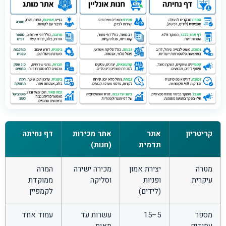
קריטריון
אתר
אתר מכירות
דף נחיתה
תדמית
(חנות)
מטרה
יצירת אמון
מכירה ישירה
המרה
עיקרית
ופניות
וסליקה
ממוקדת
(לידים)
לקמפיין
מספר
5–15
עשרות עד
עמוד אחד
עמודים
מאות