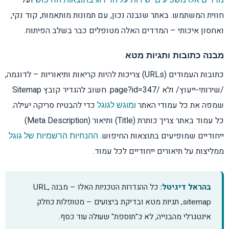
ועל
חווית המשתמש. באתר שנבנה נכון, עם תמונות מותאמות, קוד נקי,
ואחסון איכותי – המדדים האלה מטופלים כבר בשלב הפיתוח.
מבנה כתובות ותגיות מטא
כתובות העמודים (URLs) צריכות להיות קריאות ותיאוריות – לדוגמה,
/שירותי-ייעוץ/ ולא /page?id=347. חשוב להגדיר קובץ Sitemap
שמפה את כל עמודי האתר
כדי להבטיח סריקה יעילה.
ומוגש לגוגל
כל עמוד באתר צריך כותרת (Title) ותיאור (Meta Description)
ייחודיים שמופיעים בתוצאות החיפוש.
ההנחיות הרשמיות של גוגל
ממליצות על תיאורים ייחודיים לכל עמוד.
בהראל דיגיטל:
כל ההגדרות הטכניות האלו – מבנה URL,
sitemap, תגיות מטא ובדיקת ביצועים – מטופלות כחלק
אינטגרלי מהבנייה, לא כ"תוספת" שעולה עוד כסף.