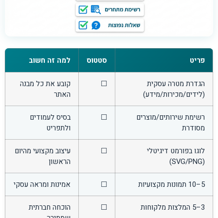
פריט
סטטוס
למה זה חשוב
הגדרת מטרה עסקית
☐
קובע את כל מבנה
(לידים/מכירות/מידע)
האתר
רשימת שירותים/מוצרים
☐
בסיס לעמודים
מסודרת
ולתפריט
לוגו בפורמט דיגיטלי
☐
עיצוב מקצועי מהיום
(SVG/PNG)
הראשון
5–10 תמונות מקצועיות
☐
אמינות ומראה עסקי
3–5 המלצות מלקוחות
☐
הוכחה חברתית
שממירה