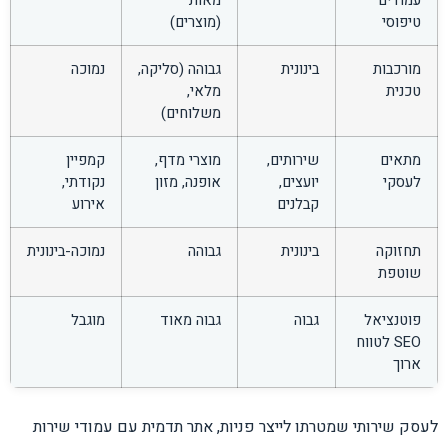
טיפוסי
(מוצרים)
מורכבות
בינונית
גבוהה (סליקה,
נמוכה
טכנית
מלאי,
משלוחים)
מתאים
שירותים,
מוצרי מדף,
קמפיין
לעסקי
יועצים,
אופנה, מזון
נקודתי,
קבלנים
אירוע
תחזוקה
בינונית
גבוהה
נמוכה-בינונית
שוטפת
פוטנציאל
גבוה
גבוה מאוד
מוגבל
SEO לטווח
ארוך
לעסק שירותי שמטרתו לייצר פניות, אתר תדמית עם עמודי שירות