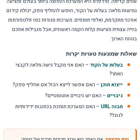
שנים קדימה. וורדפרס היא המערכת הנפוצה ביותר בעולם ומציעה
גמישות מלאה: בעלות על הקוד, חופש להחליף ספק, יכולת קידום
אורגני מתקדמת, ואלפי תוספים. מערכות סגורות כמו פלטפורמות
בנייה עצמית מציעות קלות הקמה ראשונית, אבל מגבילות אתכם
בטווח הארוך.
שאלות שמונעות טעויות יקרות
בעלות על הקוד
– האם אני מקבל גישה מלאה לקבצי
האתר?
ייצוא תוכן
– האם אפשר לייצא הכול אם אחליף ספק?
גיבויים
– האם יש גיבויים אוטומטיים?
מבנה URL
– האם המערכת תומכת בכתובות ידידותיות
לגוגל?
טיפ מקצועי:
אם האתר הוא ערוץ מכירות מרכזי של העסק,