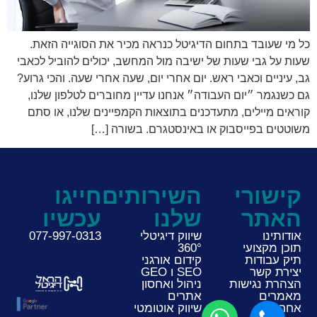
כל מי שעובד בתחום הדיגיטל כנראה מכיר את הסוגייה הזאת.
שעות על גבי שעות של ישיבה מול המחשב, יכולים להוביל לכאבי
גב, עיניים וכאבי ראש. יום אחרי יום, שעה אחרי שעה. והכי גרוע?
גם כשנגמר ״יום העבודה״ אנחנו עדיין מחוברים לטלפון שלנו,
קוראים מיילים, מתעדכנים בתוצאות הקמפיינים שלנו, או סתם
משוטטים בפייסבוק או באינסטגרם. בשורה […]
קישורי
השירותים
חייגו
האתר
שלנו
עכשיו
אודותינו
שיווק דיגיטלי
077-997-0313
תוכן מקצועי
360°
תיק עבודות
קידום אורגני
יצירת קשר
SEO ו GEO
הצהרת נגישות
ניהול ואחסון
מאמרים
אתרים
אחרונים
שיווק אוטומטי