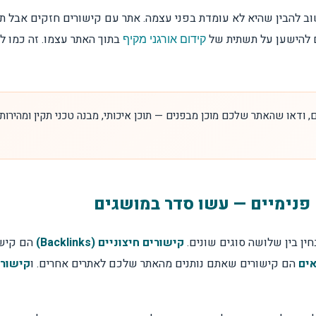
ושים
ים היא הלב של ה-Off Page SEO, אבל חשוב להבין שהיא לא עומדת בפני עצמה. אתר עם קישורי
ים להישען על תשתית של
בתוך האתר עצמו. זה כמו לב
קידום אורגני מקיף
 פנימיים?
 ודאו שהאתר שלכם מוכן מבפנים — תוכן איכותי, מבנה טכני תקין ומהירות 
 משהו?
ורים?
 פנימיים — עשו סדר במושגים
קישורים חיצוניים (Backlinks)
הם קישו
אים
הם קישורים שאתם נותנים מהאתר שלכם לאתרים אחרים. ו
קישורי