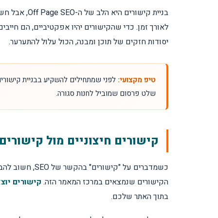
אנקור טקסט — הטעות שהכי הרבה עסקים ע
בניית קישור
לאורך זמן. כדי שהקישורים יהיו אפקטיביים, הם חייב
לאן לכוון את הקישורים — דף הבית או עמודים
יסודות חזקים של תוכן ומבנה, הכול עלול להתערער.
דרכים להשגת קישורים בשיטות White Hat
טיפ מקצועי:
לפני שמתחילים להשקיע בבניית קישורים,
האם קישורים מפורומים ותגובות עדיין שווים
שלט פרסום שמוביל לחנות סגורה.
ניטור ובקרה — איך יודעים מה קורה עם הקיש
קישורים חיצוניים מול קישורים
קישורים רעילים — מתי להידרש ואיך לטפל
כשמדברים על "קישורים" בהקשר של SEO, חשוב להבחין בין שלושה סוגים שונים.
חמש טעויות שעולות ביוקר בבניית קישורים
הקישורים שנמצאים במרכז המאמר הזה.
קישורים יוצ
בתוך האתר שלכם.
אסטרטגיה לאתר חדש לעומת אתר ותיק