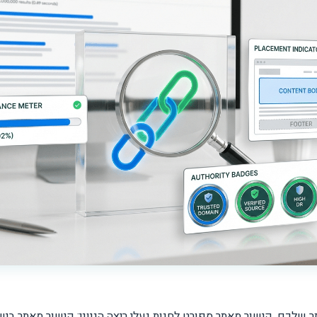
לכם. קישור מאתר ספורט לחנות נעלי ריצה הגיוני; קישור מאתר בי