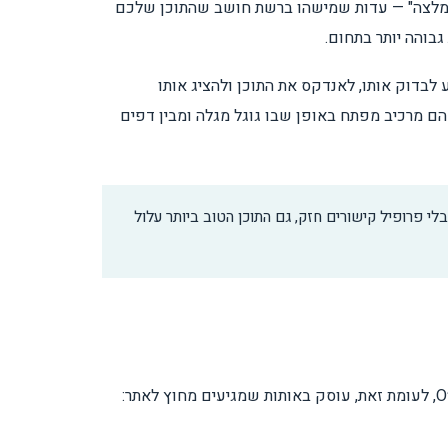
 "המלצה" — עדות שמישהו ברשת חושב שהתוכן שלכם
גבוהה יותר בתחום.
לבדוק אותו, לאנדקס את התוכן ולהציג אותו
 הם מרכיב מפתח באופן שבו גוגל מגלה ומבין דפים
לי פרופיל קישורים חזק, גם התוכן הטוב ביותר עלול
On Page SEO מתייחס לכל מה שקורה בתוך האתר עצמו — תוכן, כותרות, מהירות טעינה, מבנה טכני ותגיות מטא. Off Page SEO, לעומת זאת, עוסק באותות שמגיעים מחוץ לאתר: