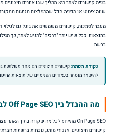
בניית קישורים לאתר היא תהליך שבו אתרים חיצוניים
שווה ציטוט או הפניה. ככל שההמלצות מגיעות ממקורות 
קישורים חיצוניים מול קישורים פנימיים
מעבר לסמכות, קישורים משמשים את גוגל גם לגילוי דפ
איך גוגל מעריך את הקישור? הפרמטרים לאי
בתוצאות. ככל שיש יותר "דרכים" להגיע לאתר, כך הגילוי
ברשת.
מהו פרופיל קישורים טבעי ואיך בונים אותו נכו
נקודת מפתח:
קישורים חיצוניים הם אחד משלושת גורמ
כמה קישורים צריך כדי להגיע למקום הראשון
להישאר מוסתר בעמודים הפנימיים של תוצאות החיפו
תוך כמה זמן קישורים מתחילים להשפיע על ה
מה ההבדל בין Off Page SEO לבין On Page SEO?
האם מותר לקנות קישורים?
ההבדל בין קישור Follow ל-Nofollow
קישורים חיצוניים, אזכורי מותג, נוכחות ברשתות חברתיות 