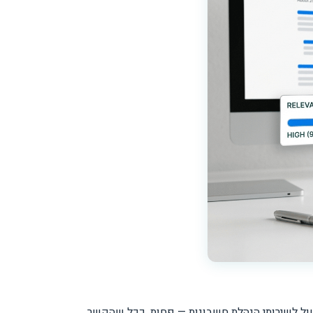
שול לשירותי הנהלת חשבונות — פחות. ככל שהקשר